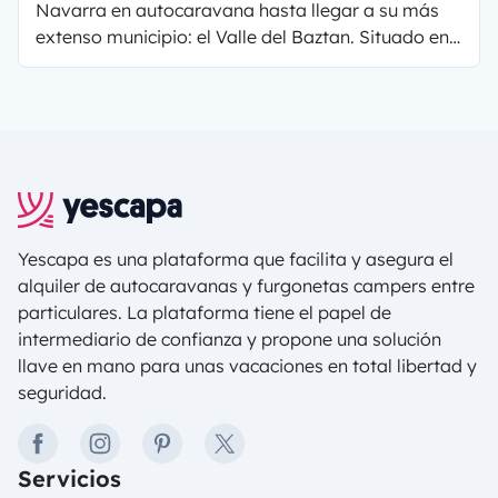
Navarra en autocaravana hasta llegar a su más
extenso municipio: el Valle del Baztan. Situado en
el Pirineo atlántico, en el Valle del Baztan
encontraremos un paisaje idílico lleno de historia y
cultura que nos sorprenderá a cada paso. ¡Pon
rumbo al norte y prepárate para descubrir un lugar
mágico!
Yescapa es una plataforma que facilita y asegura el
alquiler de autocaravanas y furgonetas campers entre
particulares. La plataforma tiene el papel de
intermediario de confianza y propone una solución
llave en mano para unas vacaciones en total libertad y
seguridad.
facebook
instagram
pinterest
twitter
Servicios