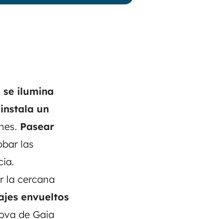
o se ilumina
instala un
ones.
Pasear
obar las
cia.
r la cercana
ajes envueltos
Nova de Gaia