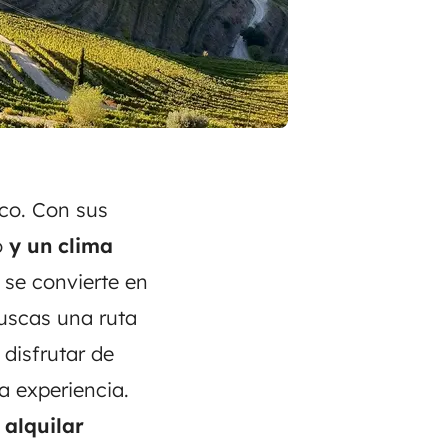
ico. Con sus
o
y un clima
 se convierte en
 buscas una
ruta
 disfrutar de
a experiencia.
r
alquilar