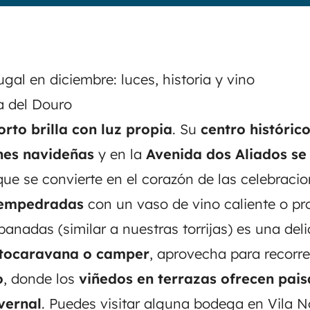
ugal en diciembre: luces, historia y vino
a del Douro
orto brilla con luz propia
. Su
centro históric
nes navideñas
y en la
Avenida dos Aliados se 
ue se convierte en el corazón de las celebraci
s empedradas
con un vaso de vino caliente o pr
banadas
(similar a nuestras torrijas) es una deli
autocaravana o camper
, aprovecha para recorre
o
, donde los
viñedos en terrazas ofrecen pais
vernal
. Puedes visitar alguna bodega en Vila 