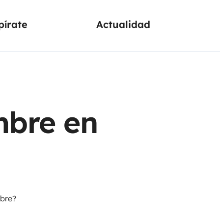
pírate
Actualidad
mbre en
mbre?