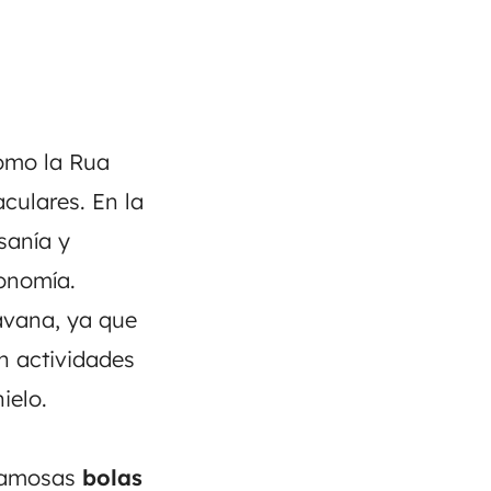
como la Rua
culares. En la
sanía y
ronomía.
avana, ya que
n actividades
ielo.
 famosas
bolas