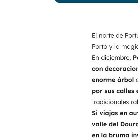
El norte de Port
Porto y la magi
En diciembre,
P
con decoracio
enorme árbol
q
por sus calle
tradicionales
ra
Si viajas en 
valle del Dour
en la bruma in