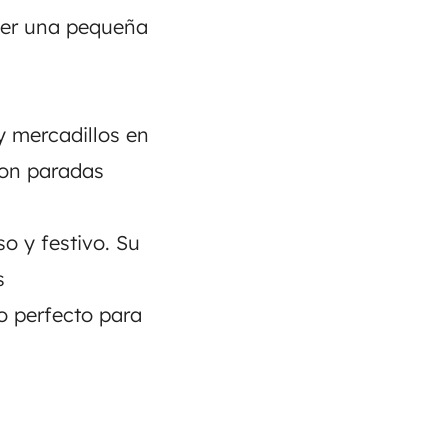
cer una pequeña
y mercadillos en
son paradas
so y festivo. Su
s
o perfecto para