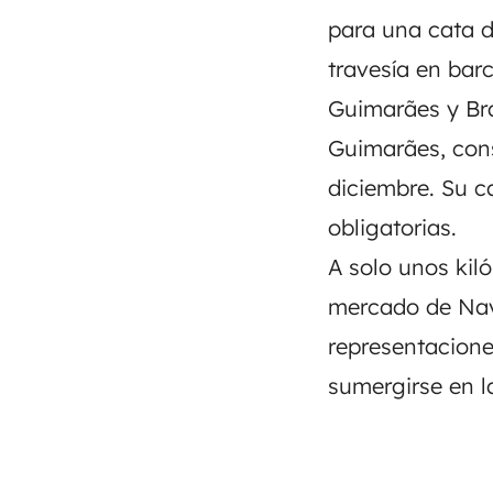
para una cata d
travesía en barc
Guimarães y Bra
Guimarães, cons
diciembre. Su c
obligatorias.
A solo unos kiló
mercado de Navi
representacione
sumergirse en la