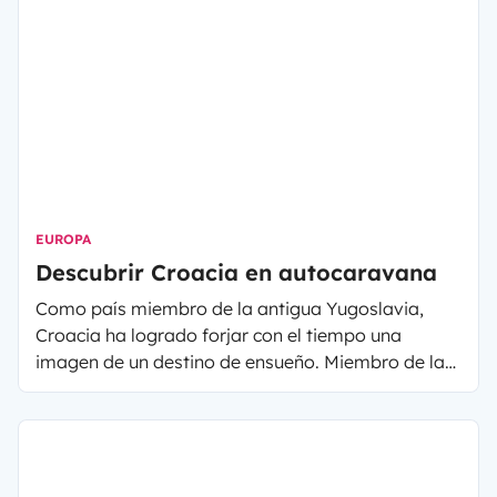
EUROPA
Descubrir Croacia en autocaravana
Como país miembro de la antigua Yugoslavia,
Croacia ha logrado forjar con el tiempo una
imagen de un destino de ensueño. Miembro de la
Unión Europea desde el 1 de julio de 2013, se
requiere un simple documento de identidad para
cruzar la frontera y exaltarse ante los sublimes
panoramas.