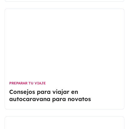
lugares recomendados por una activa comunidad
de viajeros, Park4Night hará que tus experiencias
de viaje sean mucho más simples y agradables.
PREPARAR TU VIAJE
Consejos para viajar en
autocaravana para novatos