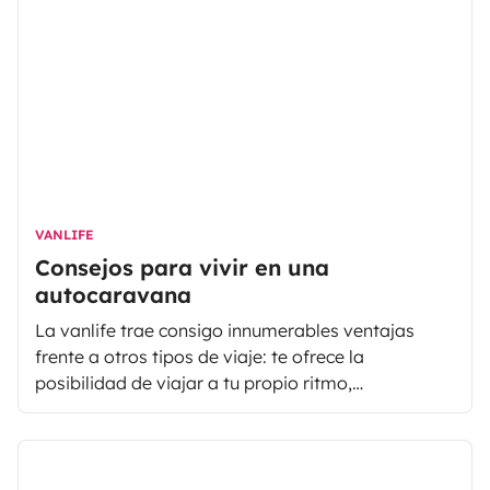
VANLIFE
Consejos para vivir en una
autocaravana
La vanlife trae consigo innumerables ventajas
frente a otros tipos de viaje: te ofrece la
posibilidad de viajar a tu propio ritmo,
modificando el itinerario en el momento si así lo
quieres, contando con todo lo necesario en tu
hogar a cuestas y descubriendo sitios a los que
nunca pensaste llegar.