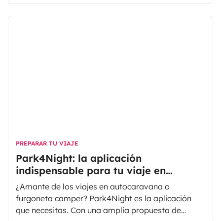
que busca nuevas ideas para tus comidas en ruta?
Si tienes apetito pero te faltan ideas, aquí
encontrarás las mejores recetas vegetarianas
para disfrutar durante tu próximo viaje en
autocaravana con
Yescapa
. Te compartimos 5
recetas sencillas y deliciosas para que tus comidas
en carretera sean todo un éxito.
Todas las recetas están pensadas para dos
personas. Si necesitas preparar una mayor
cantidad, simplemente ajusta las proporciones de
los ingredientes.
PREPARAR TU VIAJE
Park4Night: la aplicación
indispensable para tu viaje en
autocaravana
¿Amante de los viajes en autocaravana o
furgoneta camper? Park4Night es la aplicación
que necesitas. Con una amplia propuesta de