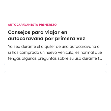
AUTOCARAVANISTA PRIMERIZO
Consejos para viajar en
autocaravana por primera vez
Ya sea durante el alquiler de una autocaravana o
si has comprado un nuevo vehículo, es normal que
tengas algunas preguntas sobre su uso durante tu
primer viaje con la casa a cuestas. Si nunca antes
has conducido un vehículo de este tipo, es normal
que te impresione por sus dimensiones y
equipamientos, sin embargo, ya verás como la
conducción de una autocaravana no resulta tan
difícil y está al alcance de todos.