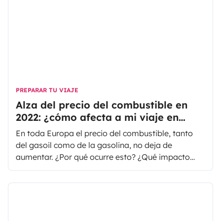
PREPARAR TU VIAJE
Alza del precio del combustible en
2022: ¿cómo afecta a mi viaje en
autocaravana o furgoneta camper?
En toda Europa el precio del combustible, tanto
del gasoil como de la gasolina, no deja de
aumentar. ¿Por qué ocurre esto? ¿Qué impacto
tiene la subida del precio del combustible en tus
vacaciones en autocaravana? ¿Cómo reducir el
consumo de gasoil en tu autocaravana o
furgoneta camper? En este artículo respondemos
a tus preguntas según las últimas informaciones