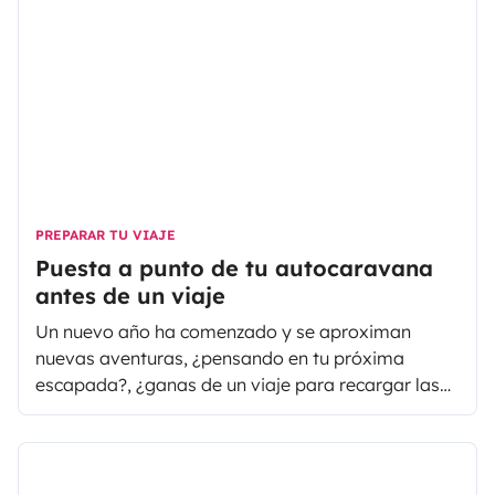
PREPARAR TU VIAJE
Puesta a punto de tu autocaravana
antes de un viaje
Un nuevo año ha comenzado y se aproximan
nuevas aventuras, ¿pensando en tu próxima
escapada?, ¿ganas de un viaje para recargar las
pilas después de las fiestas? Si decides alquilar
una autocaravana o furgoneta camper o poner tu
autocaravana en alquiler, hay ciertas cosas que
debes verificar antes de embarcarte en tu próxima