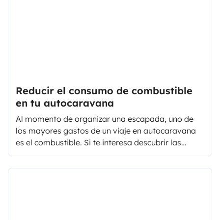
disponibles:
Reducir el consumo de combustible
en tu autocaravana
Al momento de organizar una escapada, uno de
los mayores gastos de un viaje en autocaravana
es el combustible. Si te interesa descubrir las
opciones existentes para ahorrar, revisa nuestros
consejos para reducir el consumo de gasóleo o
diésel en una autocaravana de 15L por 100km a
9L/100km.