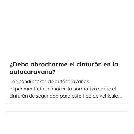
travesía.
¿Debo abrocharme el cinturón en la
autocaravana?
Los conductores de autocaravanas
experimentados conocen la normativa sobre el
cinturón de seguridad para este tipo de vehículo,
por lo que a la hora de viajar lo hacen con mayor
confianza, pero al salir por primera vez en una
autocaravana es normal que surja la pregunta:
"¿Debo abrocharme el cinturón en la
autocaravana?"