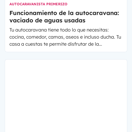
AUTOCARAVANISTA PRIMERIZO
Funcionamiento de la autocaravana:
vaciado de aguas usadas
Tu autocaravana tiene todo lo que necesitas:
cocina, comedor, camas, aseos e incluso ducha. Tu
casa a cuestas te permite disfrutar de la
naturaleza y del entorno, con toda la comodidad y
libertad que solo una autocaravana o furgoneta
camper de alquiler puede entregarte. Sin
embargo, para continuar disfrutando del confort
de tu vehículo es importante realizar
mantenimiento y asegurarte de gestionar de
modo adecuado las aguas residuales generadas
durante tu escapada.