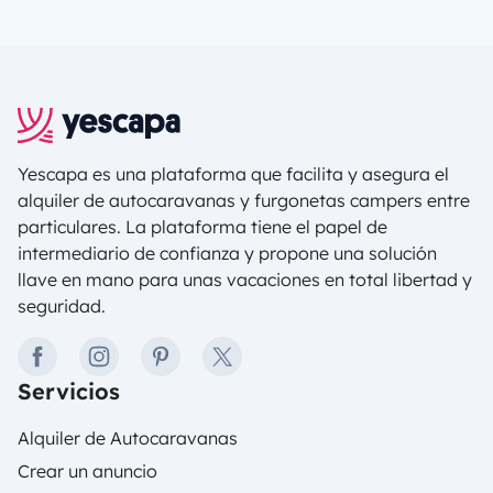
por lo tanto, es una pregunta que surge bastante
al momento de adquirir una autocaravana o
furgoneta camper. Desde
Kucavana
, familia
blogger experta en la vanlife, te comparten su
experiencia.
Yescapa es una plataforma que facilita y asegura el
alquiler de autocaravanas y furgonetas campers entre
particulares. La plataforma tiene el papel de
intermediario de confianza y propone una solución
llave en mano para unas vacaciones en total libertad y
seguridad.
facebook
instagram
pinterest
twitter
Servicios
Alquiler de Autocaravanas
Crear un anuncio