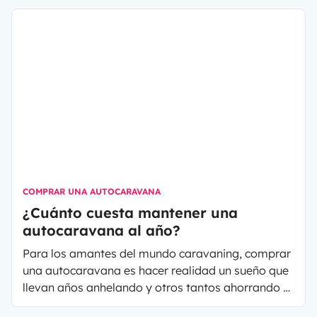
el resultado será estupendo pero necesitarás
actuar de forma precisa y tener en cuenta
elementos específicos durante el proceso de
camperización. A continuación te describimos los
puntos en los cuales tendrás que enfocar para
lograr una transformación perfecta de tu vehículo,
antes de disfrutar de viajes itinerantes
inolvidables.
COMPRAR UNA AUTOCARAVANA
¿Cuánto cuesta mantener una
autocaravana al año?
Para los amantes del mundo caravaning, comprar
una autocaravana es hacer realidad un sueño que
llevan años anhelando y otros tantos ahorrando o
buscando medios para lograrlo. El mantenimiento