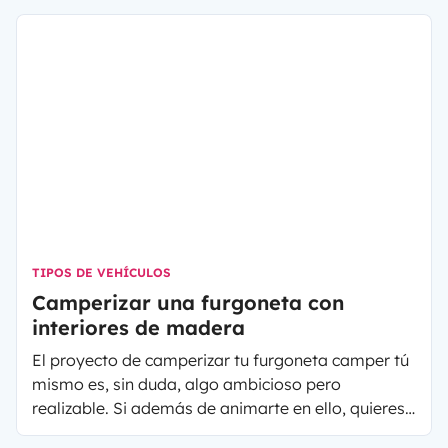
perfecta es un poco más de espacio para
organizarse en el vehículo. Las tiendas de techo
permiten camperizar rápidamente cualquier coche
o ampliar las camas en una furgoneta camper.
¿Conoces cómo funcionan las tiendas de techo?
TIPOS DE VEHÍCULOS
Camperizar una furgoneta con
interiores de madera
El proyecto de camperizar tu furgoneta camper tú
mismo es, sin duda, algo ambicioso pero
realizable. Si además de animarte en ello, quieres
elegir el material muy particular que es la madera,