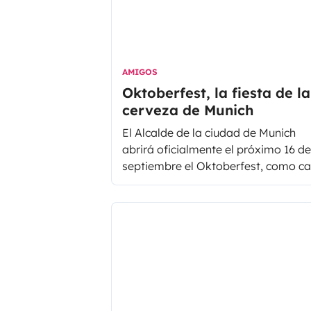
AMIGOS
Oktoberfest, la fiesta de la
cerveza de Munich
El Alcalde de la ciudad de Munich
abrirá oficialmente el próximo 16 de
septiembre el Oktoberfest, como c
año al grito "O'Zapft is!", que quiere
decir "Ya está abierto", refiriéndose 
barril de cerveza. Así se declara el
comienzo del Oktoberfest, en el que
cada año se consumen
aproximadamente 6 millones de litr
de cerveza... ¡Toda una fiesta!