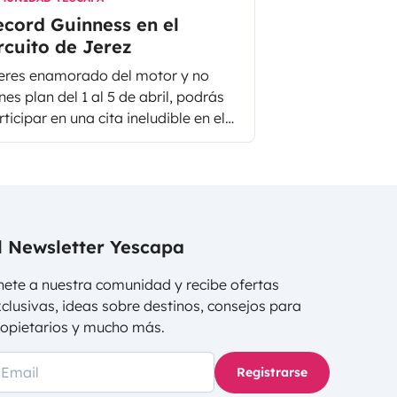
cord Guinness en el
rcuito de Jerez
 eres enamorado del motor y no
nes plan del 1 al 5 de abril, podrás
ticipar en una cita ineludible en el
rcuito de Jerez. Este evento consiste
 conseguir un Record Guinness; el
yor estacionamiento de
tocaravanas en un circuito de alta
locidad.
l Newsletter Yescapa
ete a nuestra comunidad y recibe ofertas
clusivas, ideas sobre destinos, consejos para
ropietarios y mucho más.
Registrarse