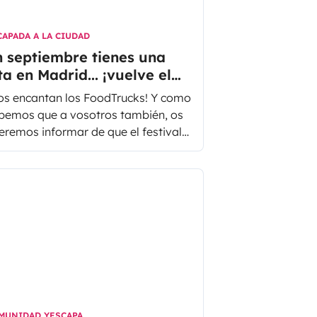
CAPADA A LA CIUDAD
 septiembre tienes una
ta en Madrid... ¡vuelve el
odTruck de la capital!
os encantan los FoodTrucks! Y como
bemos que a vosotros también, os
eremos informar de que el festival
drileño MadrEAT vuelve en
ptiembre, ¡ no os lo podéis perder!
MUNIDAD YESCAPA