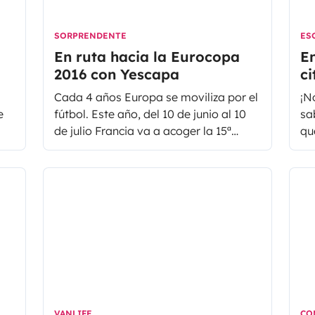
SORPRENDENTE
ES
En ruta hacia la Eurocopa
En
2016 con Yescapa
ci
Fo
Cada 4 años Europa se moviliza por el
¡N
e
fútbol. Este año, del 10 de junio al 10
sa
de julio Francia va a acoger la 15ª
qu
edición de la Eurocopa masculina de
ma
fútbol. Durante estas 4 semanas de
se
competición son más de 51 partidos
los que se jugarán por todo el país de
Francia.
VANLIFE
CO