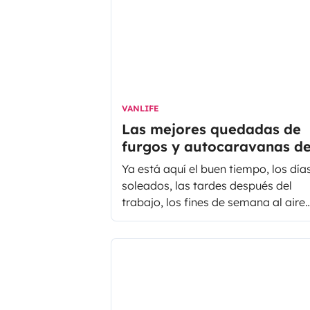
camper y disfruta de la libertad de
viajar a tu ritmo por la ciudad de la 
mientras vives un momento que no
olvidarás.
VANLIFE
Las mejores quedadas de
furgos y autocaravanas d
la temporada
Ya está aquí el buen tiempo, los día
soleados, las tardes después del
trabajo, los fines de semana al aire
libre... ¡y las quedadas y festivales! Y
son eventos furgoneteros y
autocaravanistas... ¡mejor qué mejo