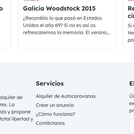
o
Galicia Woodstock 2015
Re
ci
¿Recordáis lo que pasó en Estados
as
Unidos el año 69? Si no es así os
Si
í
refrescaremos la memoria. El verano
tie
de 1969 se celebró el festival de
par
Rock`n´Roll más importante de todos
ci
los tiempos, en pleno apogeo de la
en
cultura hippie. Woodstock. 46 años
ma
después tenemos la oportunidad de
au
revivir aquel momento en nuestro
ve
país, concretamente en la comunidad
Servicios
E
autónoma de Galicia.
Alquiler de Autocaravanas
Ún
lquiler de
ex
res. La
Crear un anuncio
p
anza y propone
¿Cómo funciona?
otal libertad y
Contáctanos