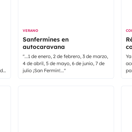
fu
en
po
es
VERANO
CO
Bi
Sanfermines en
R
ac
autocaravana
c
fu
en
au
"...1 de enero, 2 de febrero, 3 de marzo,
Ya
in
T
4 de abril, 5 de mayo, 6 de junio, 7 de
ac
y 
ada
julio ¡San Fermín!..."
pa
de
al
ca
am
Re
os