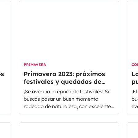
PRIMAVERA
CO
os
Primavera 2023: próximos
Lo
festivales y quedadas de
p
autocaravanas y furgos
a
¡Se avecina la época de festivales! Si
¡El
buscas pasar un buen momento
bu
rodeado de naturaleza, con excelente
eve
 a
música y compañía, en el lugar
ar
perfecto para compartir tu pasión por
al
a
autocaravanas y furgonetas camper,
te
esta selección es para ti. Desde abril a
me