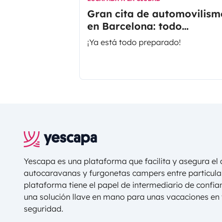
Gran cita de automovilism
en Barcelona: todo
preparado para las 24Hor
¡Ya está todo preparado!
de Barcelona "Trofeu Ferm
Vélez"
Yescapa es una plataforma que facilita y asegura el a
autocaravanas y furgonetas campers entre particula
plataforma tiene el papel de intermediario de confi
una solución llave en mano para unas vacaciones en t
seguridad.