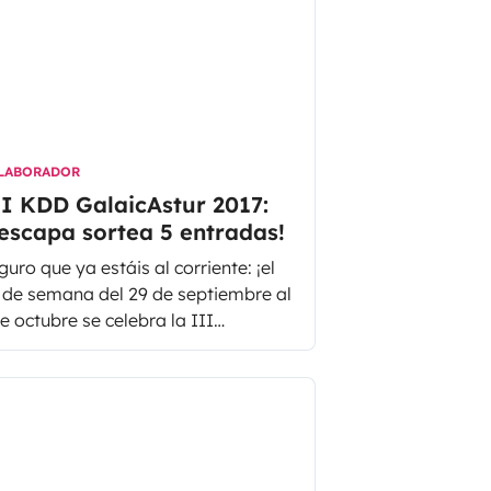
mper o autocaravana para disfrutar
 máximo del evento?
LABORADOR
I KDD GalaicAstur 2017:
escapa sortea 5 entradas!
guro que ya estáis al corriente: ¡el
n de semana del 29 de septiembre al
de octubre se celebra la III
laicAstur! Esta súper quedada
ndrá lugar en el Camping San
fael, en Foz, provincia de Lugo y
tá organizada por Clube Camper
licia junto con la Asociación
turCamper de Asturias. Si sois