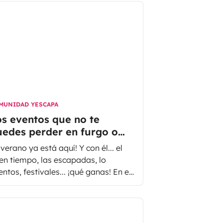
MUNIDAD YESCAPA
s eventos que no te
uedes perder en furgo o
utocaravana
 verano ya está aquí! Y con él... el
en tiempo, las escapadas, lo
ntos, festivales... ¡qué ganas! En el
tículo de hoy te proponemos
gunos festivales y quedadas que no
 puedes perder este verano. ¿Y que
jor forma de alquilar una furgoneta