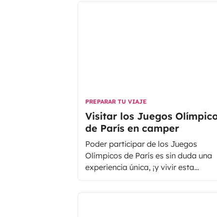
PREPARAR TU VIAJE
Visitar los Juegos Olímpic
de París en camper
Poder participar de los Juegos
Olímpicos de París es sin duda una
experiencia única, ¡y vivir esta
aventura recorriendo las carreteras
bordo de una furgoneta o
autocaravana lo es aún más! Alquil
una autocaravana o furgoneta