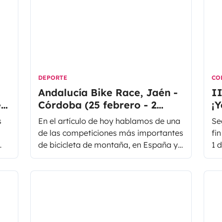
junio, toma nota de los mejores
ca
luz
festivales y quedadas para
al
autocaravanistas y furgoneteros en
España. ¡En ruta!
DEPORTE
CO
Andalucía Bike Race, Jaén -
II
e
Córdoba (25 febrero - 2
¡Y
marzo)
s
En el artículo de hoy hablamos de una
Se
de las competiciones más importantes
fi
de bicicleta de montaña, en España y
1 
 si
al internacional: Andalucía Bike Race.
Ga
te
r!
Ra
es
Ga
As