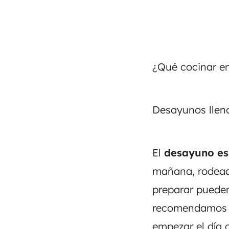
¿Qué cocinar e
Desayunos lleno
El
desayuno es 
mañana
,
rodead
preparar pueden
recomendamos ec
empezar el día 