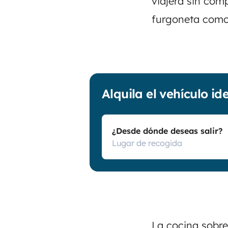
viajera sin com
furgoneta como
Alquila el vehículo id
¿Desde dónde deseas salir?
La cocina sobre 