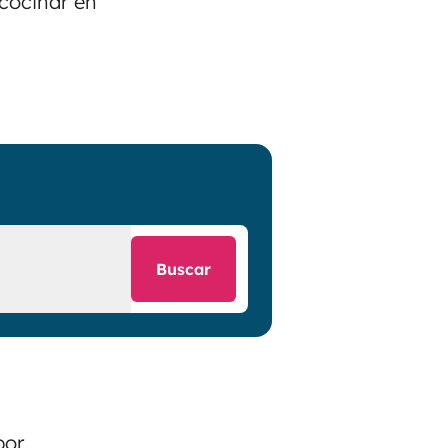
 cocinar en
Buscar
bor