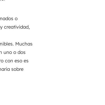
inados o
y creatividad,
onibles. Muchas
n uno o dos
ro con eso es
naria sobre