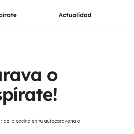
pírate
Actualidad
arava o
pírate!
ar de la cocina en tu autocaravana o