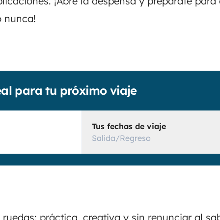
plicaciones. ¡Abre la despensa y prepárate para
 nunca!
eal para tu próximo viaje
Tus fechas de viaje
Salida/Regreso
ruedas: práctica, creativa y sin renunciar al sa