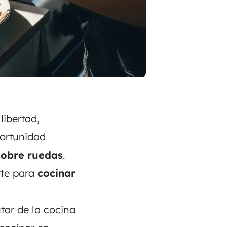
ibertad,
portunidad
sobre ruedas
.
te para
cocinar
tar de la cocina