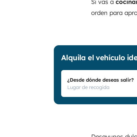
Si vas a
cocina
orden para apr
Alquila el vehículo id
¿Desde dónde deseas salir?
Desayunos dulce