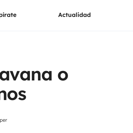
pírate
Actualidad
ravana o
nos
per