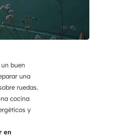
a un buen
eparar una
sobre ruedas.
una cocina
ergéticos y
r en