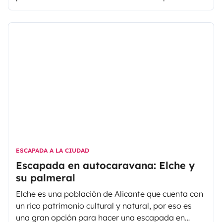
la provincia, merece la pena ser visitada. En este
artículo te hablamos de cómo moverse en
autocaravana por Sueca, qué opciones hay para
pernoctar y qué se puede ver en esta población y
sus alrededores.
ESCAPADA A LA CIUDAD
Escapada en autocaravana: Elche y
su palmeral
Elche es una población de Alicante que cuenta con
un rico patrimonio cultural y natural, por eso es
una gran opción para hacer una escapada en