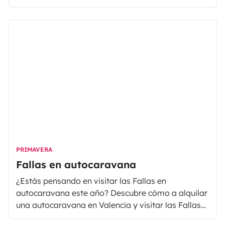
provincia de Alicante forma parte de la Costa
Blanca, situada al sur de la Comunidad
Valenciana. Beneficia de un clima privilegiado
durante todo el año, con temperaturas agradables
durante el verano, inviernos suaves debido a su
proximidad al mar y muchas horas de sol al año,
lo que la convierte en un destino turístico por
excelencia e ideal para viajar en autocaravana.
PRIMAVERA
Fallas en autocaravana
¿Estás pensando en visitar las Fallas en
autocaravana este año? Descubre cómo a alquilar
una autocaravana en Valencia y visitar las Fallas
de una forma diferente y a tu propio ritmo.