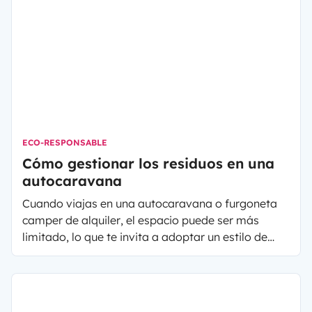
ECO-RESPONSABLE
Cómo gestionar los residuos en una
autocaravana
Cuando viajas en una
autocaravana o furgoneta
camper de alquiler
, el espacio puede ser más
limitado, lo que te invita a adoptar un estilo de
vida minimalista y a elegir estratégicamente lo
que vas a llevar y comprar en el camino. Cuando
se está de viaje, por otro lado, la gestión de la
basura y desechos requiere un poco de