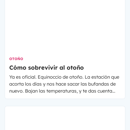
organización. ¿Qué puedes hacer para reducir la
producción de residuos? ¿Y qué recursos hay
disponibles para deshacerse de ellos
adecuadamente? A continuación, te presentamos
nuestros consejos para tu próximo viaje en
autocaravana o camper.
OTOÑO
Cómo sobrevivir al otoño
Ya es oficial. Equinoccio de otoño. La estación que
acorta los días y nos hace sacar las bufandas de
nuevo. Bajan las temperaturas, y te das cuenta
que el verano terminó.