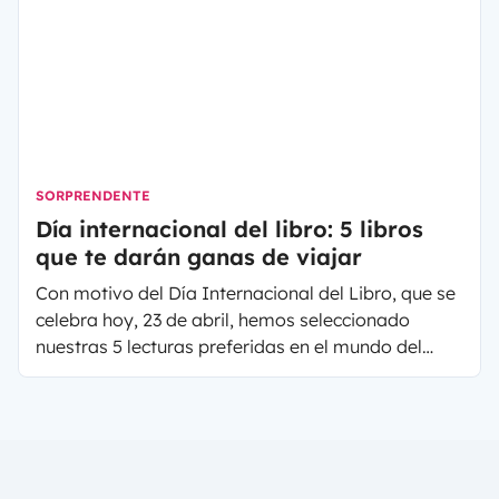
SORPRENDENTE
Día internacional del libro: 5 libros
que te darán ganas de viajar
Con motivo del Día Internacional del Libro, que se
celebra hoy, 23 de abril, hemos seleccionado
nuestras 5 lecturas preferidas en el mundo del
viaje. Hay para todos los gustos: viajes en familia
con bebé, dejarlo todo y vivir viajando con la casa
a cuestas, viajar sola siendo mujer, vueltas al
mundo…