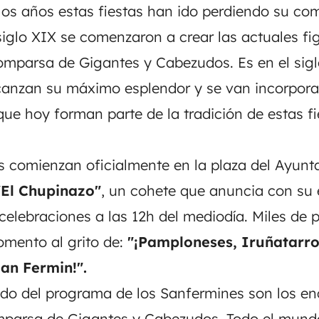
los años estas fiestas han ido perdiendo su c
 siglo XIX se comenzaron a crear las actuales f
mparsa de Gigantes y Cabezudos. Es en el sigl
canzan su máximo esplendor y se van incorpor
 que hoy forman parte de la tradición de estas fi
 comienzan oficialmente en la plaza del Ayunt
"El Chupinazo"
, un cohete que anuncia con su e
 celebraciones a las 12h del mediodía. Miles de 
mento al grito de:
"¡Pamploneses, Iruñatarro
an Fermin!".
o del programa de los Sanfermines son los enci
omparsa de Gigantes y Cabezudos. Todo el mund