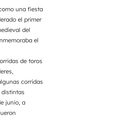
 como una fiesta
derado el primer
edieval del
 conmemoraba el
orridas de toros
eres,
algunas corridas
 distintas
e junio, a
fueron