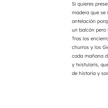
Si quieres prese
madera que se i
antelación porq
un balcón pero 
Tras los encierr
churros y los G
cada mañana dis
y
txistularis
, qu
de historia y s