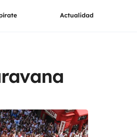
pírate
Actualidad
aravana