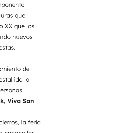
omponente
iguras que
o XX que los
ando nuevos
estas.
amiento de
stallido la
personas
k, Viva San
erros, la feria
o conoce los