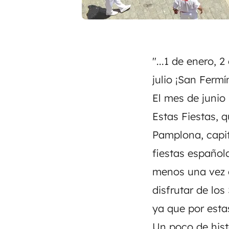
"...1 de enero, 
julio ¡San Fermín
El mes de junio 
Estas Fiestas, 
Pamplona, capita
fiestas español
menos una vez e
disfrutar de lo
ya que por esta
Un poco de histo