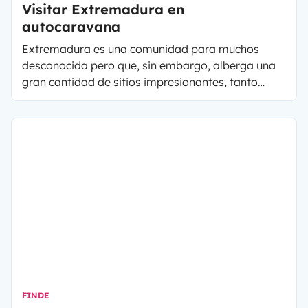
Visitar Extremadura en
autocaravana
Extremadura es una comunidad para muchos
desconocida pero que, sin embargo, alberga una
gran cantidad de sitios impresionantes, tanto
pueblos y ciudades como parajes naturales.
Vamos a conocer qué visitar en Extremadura y
dónde están las mejores zonas de baño. Además,
te aconsejamos algunos campings y áreas de
autocaravanas repartidas en diferentes zonas de
la comunidad.
FINDE