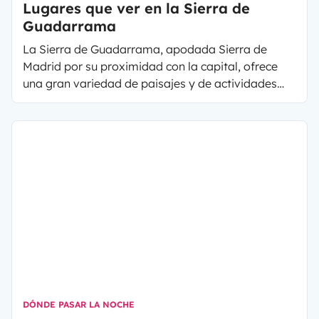
Lugares que ver en la Sierra de
Guadarrama
La Sierra de Guadarrama, apodada Sierra de
Madrid por su proximidad con la capital, ofrece
una gran variedad de paisajes y de actividades
para vacaciones familiares o con amigos. A una
hora en autocaravana desde Madrid, descubrirás
este paraíso natural formado por relieves,
bosques, ríos y podrás visitar pueblos bonitos de
la Sierra de Guadarrama, con un encanto único y
típico de las regiones montañosas.
DÓNDE PASAR LA NOCHE