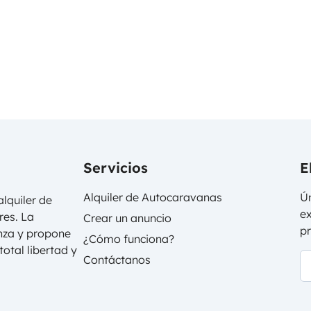
Servicios
E
Alquiler de Autocaravanas
Ún
lquiler de
ex
res. La
Crear un anuncio
p
anza y propone
¿Cómo funciona?
otal libertad y
Contáctanos