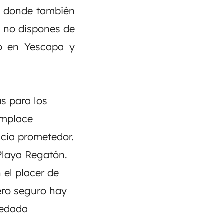
a donde también
i no dispones de
go en Yescapa y
s para los
omplace
cia prometedor.
 Playa Regatón.
 el placer de
ero seguro hay
uedada