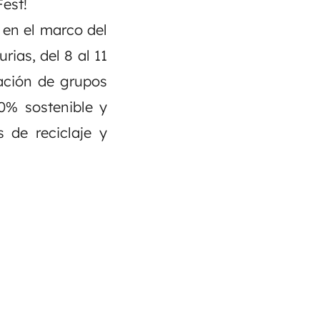
Fest
!
 en el marco del
ias, del 8 al 11
ción de grupos
0% sostenible y
s de reciclaje y