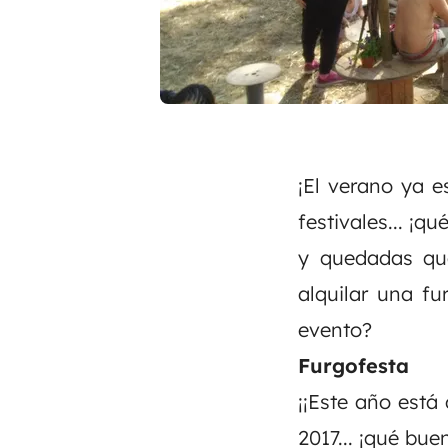
¡El verano ya e
festivales... ¡q
y quedadas qu
alquilar una f
evento?
Furgofesta
¡¡Este año está
2017... ¡qué bue