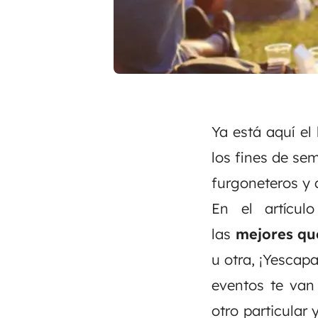
Ya está aquí el
los fines de sem
furgoneteros y 
En el artícul
las
mejores q
u otra, ¡Yescap
eventos te van
otro particular
y