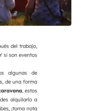
ués del trabajo,
 Y si son eventos
ros algunas de
es, de una forma
caravana
, estos
uedes
alquilarlo a
abes, ¡toma nota