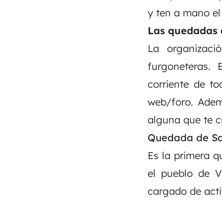
y ten a mano el
Las quedadas 
La organizac
furgoneteras. 
corriente de t
web/foro
. Adem
alguna que te c
Quedada de Sal
Es la primera q
el pueblo de V
cargado de act