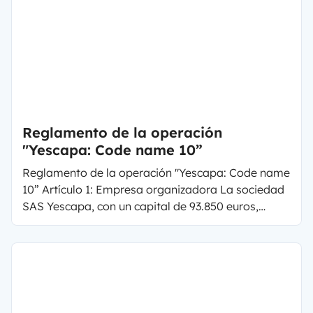
Reglamento de la operación
"Yescapa: Code name 10”
Reglamento de la operación "Yescapa: Code name
10” Artículo 1: Empresa organizadora La sociedad
SAS Yescapa, con un capital de 93.850 euros,
inscrita en el Registro Mercantil de Burdeos con el
número 751 826 280, cuyo domicilio social se
encuentra en 79 cours du Medoc, 33300, Burdeos,
organiza una operación gratuita denominada
"Yescapa: Code name 10" (en adelante, la
"operación") con obligación de compra.