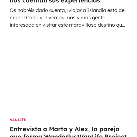
nos cuentan sus experiencias
Os habréis dado cuenta, ¡viajar a Islandia está de
moda! Cada vez vemos más y más gente
interesada en visitar este maravilloso destino que
hasta hace poco era bastante desconocido. Para
descubrir esta reserva de naturaleza y saber todo
lo necesario sobre por qué y cómo cumplir el
sueño de un viaje único, hemos entrevistado a 4
bloggers que ya han visitado Islandia en
autocaravana o furgoneta camper
.
VANLIFE
Entrevista a Marta y Alex, la pareja
que forma WanderlustVanLife Project