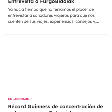
Entrevista a FurgoBidaiak
Ya hacía tiempo que no teníamos el placer de
entrevistar a soñadores viajeros para que nos
cuenten de sus viajes, experiencias, consejos y,
sobre todo, del estilo de vida furgonetera. El
pasado mes de marzo, tuvimos la oportunidad de
participar al I Encuentro "On Road Bloggers" en
Beasain y, por fin, poner caras a los blogueros
furgoneteros que seguimos en las redes sociales y
que nos dan ganas de viajar cada día.
COLABORADOR
Récord Guinness de concentración de