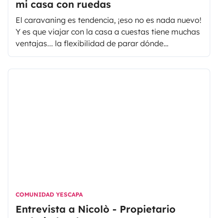
mi casa con ruedas
El caravaning es tendencia, ¡eso no es nada nuevo!
Y es que viajar con la casa a cuestas tiene muchas
ventajas... la flexibilidad de parar dónde
queramos durante el viaje, poder llevar lo
necesario con nosotros a todos lados, disfrutar de
paisajes, amaneceres, atardeceres... ¡nada más
pensarlo ya nos da ganas de ponernos en ruta!
COMUNIDAD YESCAPA
Entrevista a Nicolò - Propietario