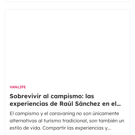
las fotos que podemos ver en sus cuentas en
Facebook, Twitter y en Instagram, ¡no les va nada
mal! Hoy en AlquilarMiAutocaravana hablamos
con esta pareja que, junto a sus dos perritas
Conga y Miga, se subieron a bordo de una
furgovw e hicieron de ella su casa con ruedas.
VANLIFE
Sobrevivir al campismo: las
experiencias de Raúl Sánchez en el
mundo del caravaning
El campismo y el caravaning no son únicamente
alternativas al turismo tradicional, son también un
estilo de vida. Compartir las experiencias y