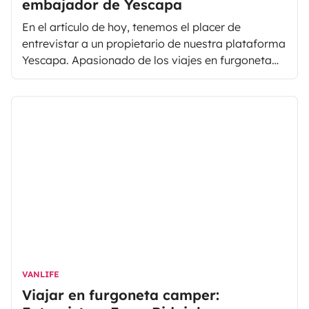
embajador de Yescapa
En el artículo de hoy, tenemos el placer de
entrevistar a un propietario de nuestra plataforma
Yescapa. Apasionado de los viajes en furgoneta
camper y usuario de servicios de la economía
colaborativa, en 2016, Nicolò decidió alquilar su
camper en Yescapa para ayudar a cubrir algunos
costes de mantenimiento del vehículo pero, sobre
todo, compartir con otros viajeros esta forma de
viajar.
VANLIFE
Viajar en furgoneta camper: