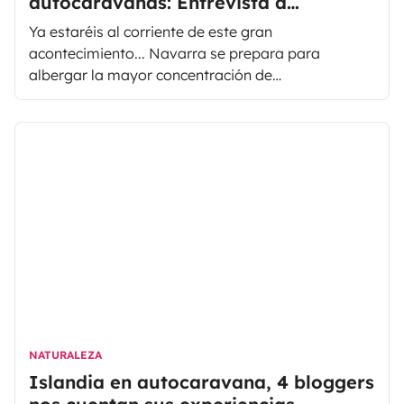
autocaravanas: Entrevista a
Tximeleta
Ya estaréis al corriente de este gran
acontecimiento... Navarra se prepara para
albergar la mayor concentración de
autocaravanas y furgonetas camper, el objetivo es
bastante ambicioso... ¡batir el Guinness World
Records! ¡Y seguro lo conseguirán!
NATURALEZA
Islandia en autocaravana, 4 bloggers