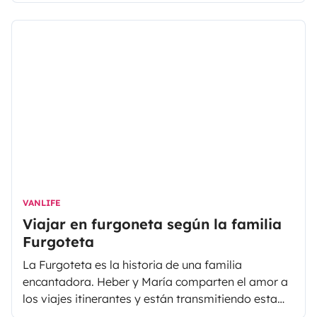
aventuras lo hacen incluso más emocionante,
además de dar a conocer el espíritu del
caravaning a las muchas personas que año tras
año se lanzan a viajar sobre ruedas.
VANLIFE
Viajar en furgoneta según la familia
Furgoteta
La Furgoteta es la historia de una familia
encantadora. Heber y María comparten el amor a
los viajes itinerantes y están transmitiendo esta
pasión a su hija viajando con ella cada vez que