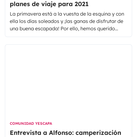
planes de viaje para 2021
La primavera está a la vuesta de la esquina y con
ella los días soleados y ¡las ganas de disfrutar de
una buena escapada! Por ello, hemos querido
contactar con algunos de nuestros compañeros de
viaje para que nos cuenten cúal será su próximo
viaje, si todo va bien que seguro irá, en 2021.
COMUNIDAD YESCAPA
Entrevista a Alfonso: camperización