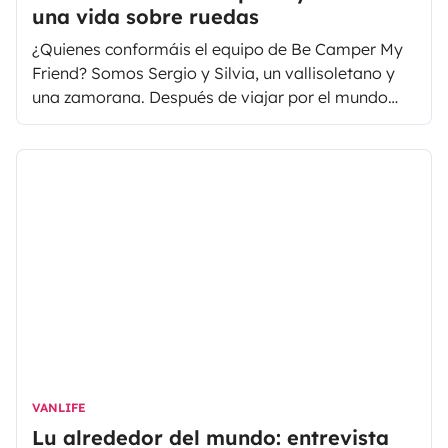
una vida sobre ruedas
¿Quienes conformáis el equipo de Be Camper My
Friend? Somos Sergio y Silvia, un vallisoletano y
una zamorana. Después de viajar por el mundo
durante unos años, mientras lo contábamos en
nuestro blog de viajes “Sin parar de viajar”,
decidimos volver a España sin una idea definida
de qué hacer, pero teniendo claro que queríamos
construirnos una furgo.
VANLIFE
Lu alrededor del mundo: entrevista