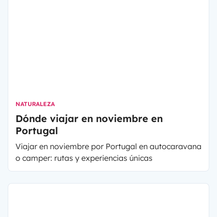
de sus estaciones de esquí. Las singulares playas
de la Costa Brava, así como la localidades de
Tossa de Mar, Cadaqués y Portlligat, hacen de
Girona un destino atractivo en verano. Los
paisajes de la costa se alternan con los Parques
Naturales Aigüamolls de L'Empordà, Cap de Creus
y la Zona Volcánica de la Garrotxa.
NATURALEZA
Dónde viajar en noviembre en
Portugal
Viajar en noviembre por Portugal en autocaravana
o camper: rutas y experiencias únicas