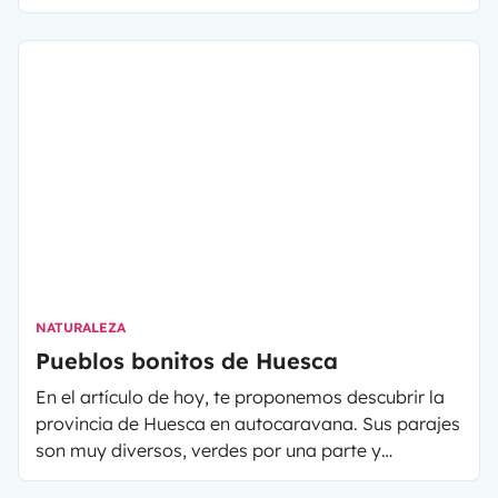
autocaravana o furgoneta camper de alquiler en
Yescapa
. Esta región, situada entre Bélgica y
Francia, ofrece paisajes impresionantes, pueblos
pintorescos y una multitud de actividades al aire
libre. Si te preguntas qué ver en las Ardenas
belgas en autocaravana, a continuación te
presentamos un itinerario de 7 días por los lugares
que hay que ver durante tu viaje.
NATURALEZA
Pueblos bonitos de Huesca
En el artículo de hoy, te proponemos descubrir la
provincia de Huesca en autocaravana. Sus parajes
son muy diversos, verdes por una parte y
desérticos por otra. Gracias a esta geografía