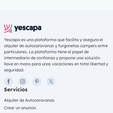
excepcional y a su patrimonio histórico muy típico,
existen numerosos lugares de interés que ver en
Huesca. Las zonas urbanas de la región son
atractivas, pero la campiña y zonas montañosas
también destacan por su calma y sus paisajes
únicos. Si planeas pasar por allá durante tus
próximas vacaciones nómadas, no te pierdas el
Yescapa es una plataforma que facilita y asegura el
encanto de los pueblos de Huesca.
alquiler de autocaravanas y furgonetas campers entre
particulares. La plataforma tiene el papel de
intermediario de confianza y propone una solución
llave en mano para unas vacaciones en total libertad y
seguridad.
facebook
instagram
pinterest
twitter
Servicios
Alquiler de Autocaravanas
Crear un anuncio