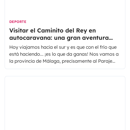
DEPORTE
Visitar el Caminito del Rey en
autocaravana: una gran aventura
que hacer en Málaga
Hoy viajamos hacia el sur y es que con el frío que
está haciendo... ¡es lo que da ganas! Nos vamos a
la provincia de Málaga, precisamente al Paraje
Natural Desfiladero de los Gaitanes. Y, ¿por qué?
Simplemente porque nos apetece compartir
contigo una estancia en contacto con la naturaleza
y disfrutar del entorno natural... hoy visitamos el
Caminito del Rey, ¿te vienes?