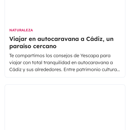
atractivos naturales, en una visita a Sierra Norte
podrás visitar algunos de sus pintorescos pueblos
tales como el pueblo de Alanís, Almadén de la
Plata, Cazalla de la Sierra, Constantina,
Guadalcanal, Las Navas de la Concepción, El
NATURALEZA
Pedroso, La Puebla de los Infantes, El Real de la
Viajar en autocaravana a Cádiz, un
Jara y San Nicolás del Puerto.
paraíso cercano
Te compartimos los consejos de Yescapa para
viajar con total tranquilidad en autocaravana a
Cádiz y sus alrededores. Entre patrimonio cultural,
arquitectura, naturaleza y comida riquísima,
prepárate a vivir un viaje inolvidable.