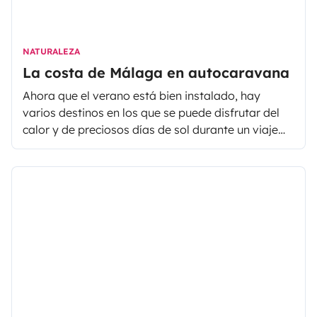
NATURALEZA
La costa de Málaga en autocaravana
Ahora que el verano está bien instalado, hay
varios destinos en los que se puede disfrutar del
calor y de preciosos días de sol durante un viaje
itinerante, un ejemplo de ello es Málaga. El alquiler
de autocaravanas en Málaga, te permitirá visitar
la provincia en total traquilidad, la Costa de
Málaga, Málaga capital y los pueblos del
interior. El verano es, sin duda, une época del año
ideal para realizar un viaje a Málaga.