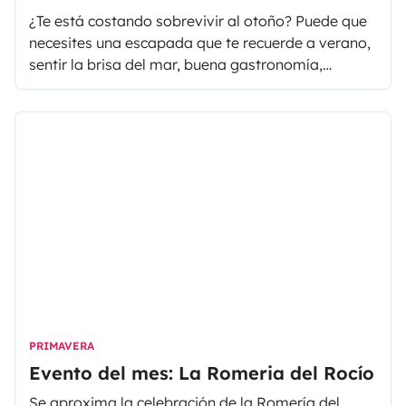
¿Te está costando sobrevivir al otoño? Puede que
necesites una escapada que te recuerde a verano,
sentir la brisa del mar, buena gastronomía,
paisajes de ensueño… Te estarás preguntando
dónde encontrar todo eso, ¿verdad? Muy fácil, en
Huelva.La ciudad andaluza goza de temperaturas
agradables durante todo el año, lo que hace que
recorrer sus más de 120 km de playas sea una
idea seductora en cualquier época del año. Este
otoño déjate sorprender por todo lo que ofrece la
provincia de Huelva… ¡querrás repetir!
PRIMAVERA
Evento del mes: La Romeria del Rocío
Se aproxima la celebración de la Romería del