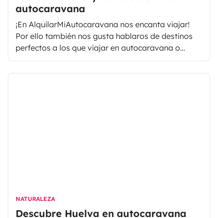
autocaravana
¡En AlquilarMiAutocaravana nos encanta viajar!
Por ello también nos gusta hablaros de destinos
perfectos a los que viajar en autocaravana o
furgoneta camper. En esta ocasión os
proponemos Almería y la zona de Cabo de Gata,
un lugar donde poder perderse y disfrutar de un
paisaje único.
NATURALEZA
Descubre Huelva en autocaravana