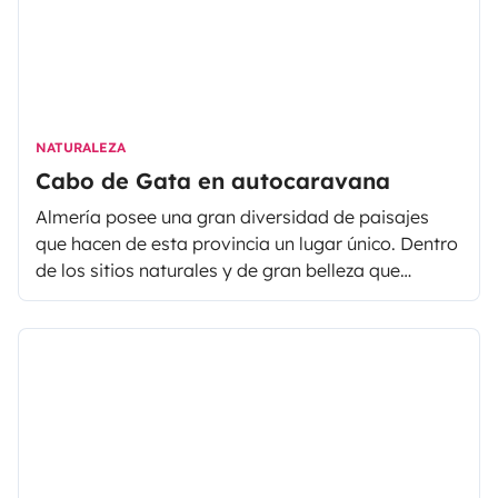
NATURALEZA
Cabo de Gata en autocaravana
Almería posee una gran diversidad de paisajes
que hacen de esta provincia un lugar único. Dentro
de los sitios naturales y de gran belleza que
podremos encontrar en un recorrido en
autocaravana o furgoneta camper por Almería, se
encuentra Cabo de Gata. Reserva marítimo-
terrestre de origen volcánico y gran extensión, el
Parque Natural Cabo de Gata- Níjar es uno de los
secretos mejor guardados de Andalucía.