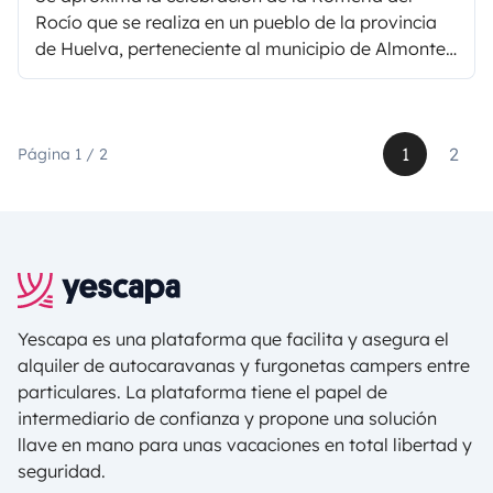
Rocío que se realiza en un pueblo de la provincia
de Huelva, perteneciente al municipio de Almonte,
Rocio. Se encuentra a 55 km de Huelva y a 71 km
de Sevilla. Un pueblo de 1600 habitantes, que
durante la pentecostés ha alcanzado a un millón
de visitantes. Este año se celebrará el 24 de Mayo.
1
2
Página 1 / 2
Es la ocasión de alquilar una autocaravana para
unirte a esta gran celebración.
Yescapa es una plataforma que facilita y asegura el
alquiler de autocaravanas y furgonetas campers entre
particulares. La plataforma tiene el papel de
intermediario de confianza y propone una solución
llave en mano para unas vacaciones en total libertad y
seguridad.