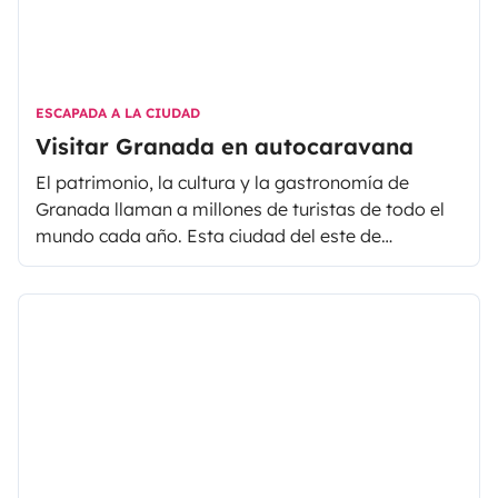
ESCAPADA A LA CIUDAD
Visitar Granada en autocaravana
El patrimonio, la cultura y la gastronomía de
Granada llaman a millones de turistas de todo el
mundo cada año. Esta ciudad del este de
Andalucía es ideal para hacer una escapada de
varios días. En este artículo vamos a hablar de los
principales atractivos y te daremos las claves
para visitar Granada en autocaravana.