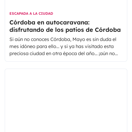
ESCAPADA A LA CIUDAD
Córdoba en autocaravana:
disfrutando de los patios de Córdoba
Si aún no conoces Córdoba, Mayo es sin duda el
mes idóneo para ello… y si ya has visitado esta
preciosa ciudad en otra época del año… ¡aún no
conoces su verdadero encanto! Y es que el mes de
Mayo es Córdoba, deja de buscar tu destino para
tus escapadas de fin de semana y aprovecha los
puentes de Mayo para visitar Córdoba, si es en
autocaravana ¡mucho mejor!