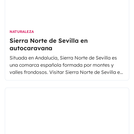
NATURALEZA
Sierra Norte de Sevilla en
autocaravana
Situada en Andalucía, Sierra Norte de Sevilla es
una comarca española formada por montes y
valles frondosos. Visitar Sierra Norte de Sevilla en
autocaravana o furgoneta camper es una
excelente manera de descubrir sus parques
naturales, cascadas y cerros, dentro de los cuales
encontramos el Parque Natural de la Sierra Norte
de Sevilla, el Parque forestal de Almadén de la
Plata, las Cascadas del Huéznar y el Cerro del
Hierro, antigua mina de hierro perfecta para el
senderismo y la escalada. Además de sus