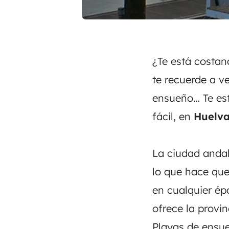
¿Te está costa
te recuerde a ve
ensueño… Te es
fácil, en
Huelv
La ciudad anda
lo que hace que
en cualquier ép
ofrece la provin
Playas de ensu