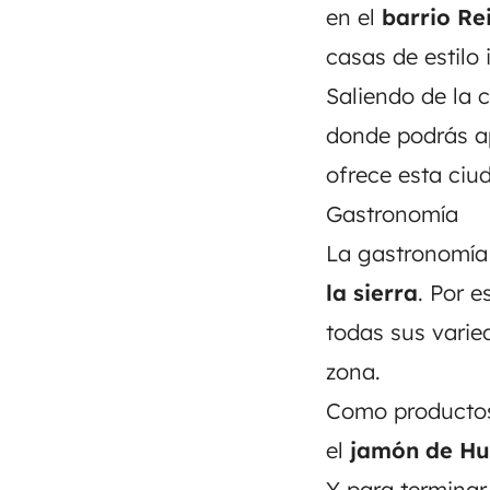
en el
barrio Re
casas de estilo 
Saliendo de la 
donde podrás ap
ofrece esta ciu
Gastronomía
La gastronomí
la sierra
. Por 
todas sus varie
zona.
Como productos 
el
jamón de Hu
Y para terminar