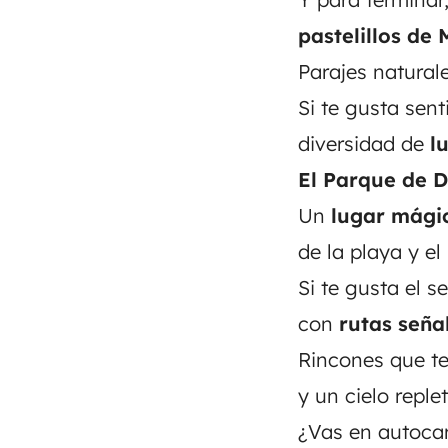
pastelillos de
Parajes natural
Si te gusta sen
diversidad de
l
El Parque de 
Un
lugar mági
de la playa y el
Si te gusta el s
con
rutas seña
Rincones que te
y un cielo reple
¿Vas en autoca