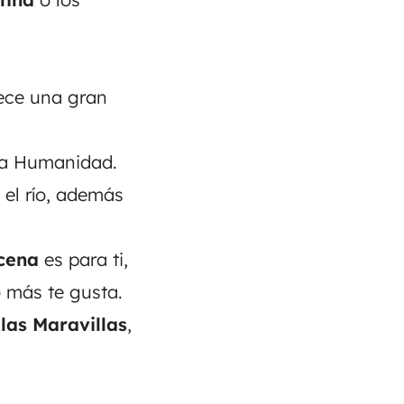
rece una gran
 la Humanidad.
 el río, además
acena
es para ti,
 más te gusta.
las Maravillas
,