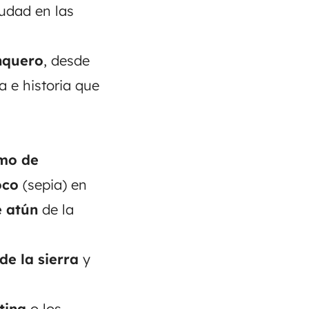
iudad en las
nquero
, desde
 e historia que
omo de
oco
(sepia) en
e atún
de la
de la sierra
y
tina
o los