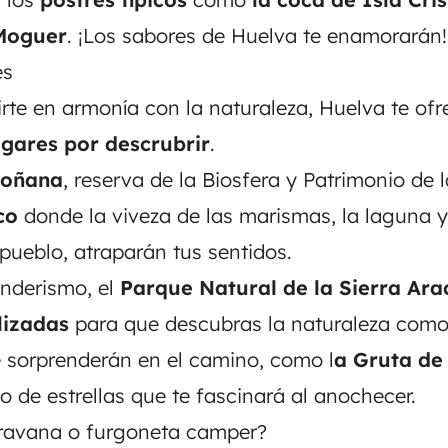
 Moguer
. ¡Los sabores de Huelva te enamorarán!
es
tirte en armonía con la naturaleza, Huelva te of
ugares por descrubrir
.
Doñana
, reserva de la Biosfera y Patrimonio de
co
donde la viveza de las marismas, la laguna y
 pueblo, atraparán tus sentidos.
enderismo, el
Parque Natural de la Sierra Ar
lizadas
para que descubras la naturaleza como
 sorprenderán en el camino, como l
a Gruta de 
to de estrellas que te fascinará al anochecer.
ravana o furgoneta camper?