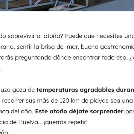
ndo
sobrevivir al otoño
? Puede que necesites un
rano, sentir la brisa del mar, buena gastronomí
tarás preguntando dónde encontrar todo eso, 
a
.
luza goza de
temperaturas agradables durant
 recorrer sus más de 120 km de playas sea una
oca del año.
Este otoño déjate sorprender
por
cia de Huelva… ¡querrás repetir!
eño