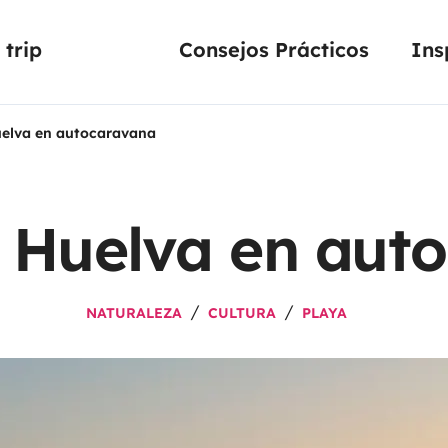
trip
Consejos Prácticos
Ins
elva en autocaravana
 Huelva en aut
NATURALEZA
CULTURA
PLAYA