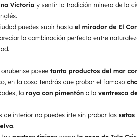
ina Victoria
y sentir la tradición minera de la c
inglés.
ciudad puedes subir hasta
el mirador de El Co
reciar la combinación perfecta entre naturaleza
dad.
a onubense posee
tanto productos del mar c
eso, en la cosa tendrás que probar el famoso
ch
dades, la
raya con pimentón
o la
ventresca d
de interior no puedes irte sin probar las
setas 
elva
.
, los
postres típicos
como
la coca de Isla Cris