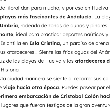
e litoral dan para mucho, y por eso en Huelva
 playas más fascinantes de Andalucía
. La pla
 Umbría
, rodeada de zonas de dunas y pinares, 
onte
, ideal para practicar deportes naúticos y
Islantilla en
Isla Cristina
, un paraíso de arena
sus atardeceres… Siente las frías aguas del Atlán
luz de las playas de Huelva y los
atardeceres 
 Historia
sta ciudad marinera se siente al recorrer sus cal
te
viaje hacia otra época
. Puedes pasear por e
primera embarcación de Cristobal Colón hac
s lugares que fueron testigos de la gran aventur