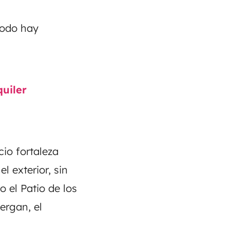
todo hay
uiler
io fortaleza
 exterior, sin
 el Patio de los
ergan, el