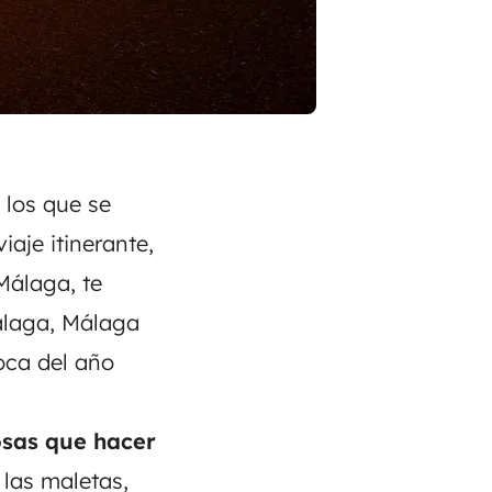
 los que se
iaje itinerante,
 Málaga
, te
Málaga, Málaga
poca del año
sas que hacer
a las maletas,