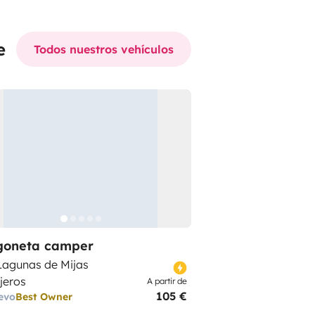
e
Todos nuestros vehículos
goneta camper
Lagunas de Mijas
ajeros
A partir de
105 €
evo
Best Owner