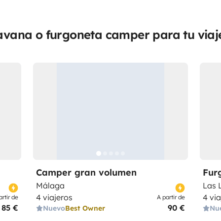
vana o furgoneta camper para tu viaj
Camper gran volumen
Fur
Málaga
Las 
4 viajeros
4 vi
artir de
A partir de
85 €
90 €
Nuevo
Best Owner
Nu