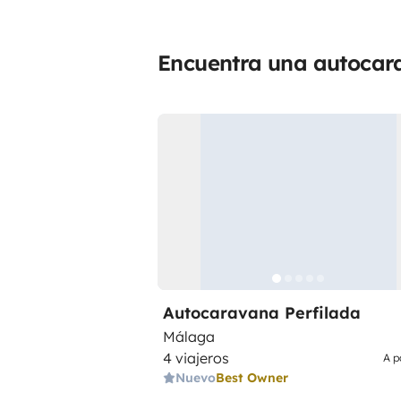
Encuentra una autocara
Autocaravana Perfilada
Málaga
4 viajeros
A p
Nuevo
Best Owner