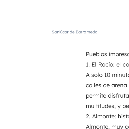
Sanlúcar de Barrameda
Pueblos impres
1. El Rocío: el
A solo 10 minut
calles de arena
permite disfrut
multitudes, y p
2. Almonte: his
Almonte, muy ce