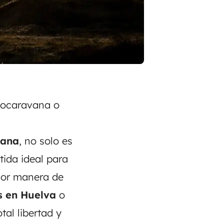
utocaravana o
ñana
, no solo es
tida ideal para
jor manera de
s en Huelva
o
tal libertad y