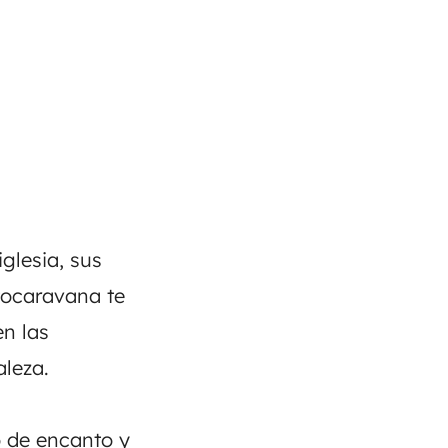
glesia, sus
utocaravana te
en las
aleza.
o de encanto y