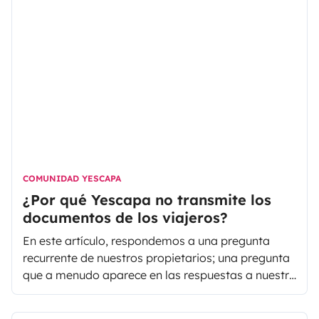
artículo de hoy vemos las ventajas de disponer de
alarma para autocaravana ya que, al igual que
haríamos en casa, no debemos descuidar nunca la
seguridad de los viajeros, conviene protegernos de
posibles eventos desagradables. En este artículo
no solo vamos a hablr de este tipo de alarma de
seguridad antirobo, también existen alarmas que
detectan la emisión o fuga de gas en el interiro del
vehículo, muy importante para la seguridad de los
viajeros.
COMUNIDAD YESCAPA
¿Por qué Yescapa no transmite los
documentos de los viajeros?
En este artículo, respondemos a una pregunta
recurrente de nuestros propietarios; una pregunta
que a menudo aparece en las respuestas a nuestra
encuesta anual y en los comentarios tras el
alquiler.