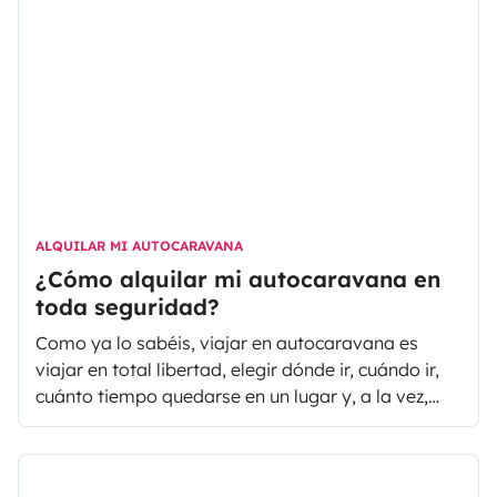
dimensiones son distintas y no tenemos tanta
visibilidad de la parte trasera.
ALQUILAR MI AUTOCARAVANA
¿Cómo alquilar mi autocaravana en
toda seguridad?
Como ya lo sabéis, viajar en autocaravana es
viajar en total libertad, elegir dónde ir, cuándo ir,
cuánto tiempo quedarse en un lugar y, a la vez,
disfrutar de lugares increíbles, de paisajes
inolvidables, de una puesta de sol, de un amanecer
desde la ventana, de despertarse a pie de playa o