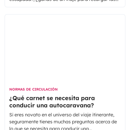
pilas después de las fiestas? Si decides alquilar
una autocaravana o furgoneta camper o poner tu
autocaravana en alquiler, hay ciertas cosas que
debes verificar antes de embarcarte en tu próxima
travesía.
NORMAS DE CIRCULACIÓN
¿Qué carnet se necesita para
conducir una autocaravana?
Si eres novato en el universo del viaje itinerante,
seguramente tienes muchas preguntas acerca de
lo que se necesita para conducir una