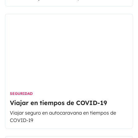
chocolate caliente en la mano. Déjate guiar
gracias a estos videos relajantes, que te hacen
viajar sin que te muevas de casa.
SEGURIDAD
Viajar en tiempos de COVID-19
Viajar seguro en autocaravana en tiempos de
COVID-19