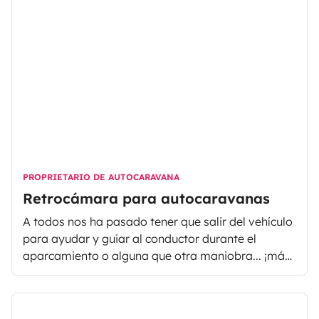
PROPRIETARIO DE AUTOCARAVANA
Retrocámara para autocaravanas
A todos nos ha pasado tener que salir del vehículo
para ayudar y guiar al conductor durante el
aparcamiento o alguna que otra maniobra... ¡más,
más, más, más,... paraaa! y todo esto haciendo
toda una amplia variedad de gestos. Con las
autocaravanas aún es más necesario ya que las