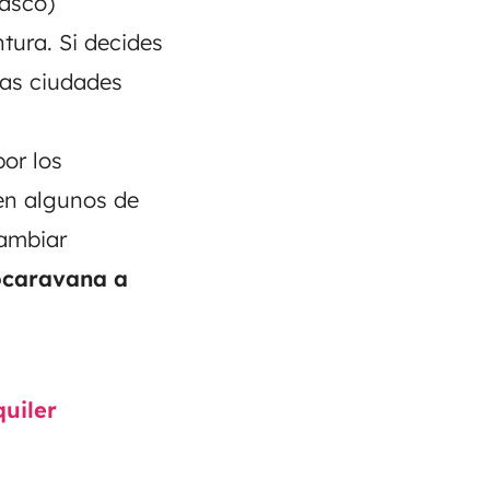
asco)
tura. Si decides
las ciudades
por los
 en algunos de
cambiar
ocaravana a
uiler