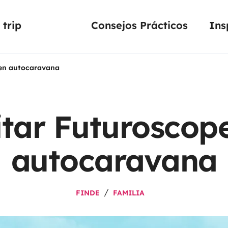
trip
Consejos Prácticos
Ins
 en autocaravana
itar Futuroscop
autocaravana
FINDE
FAMILIA