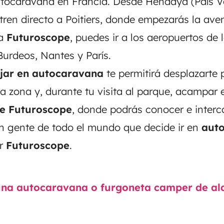
tocaravana en Francia
. Desde Hendaya (País V
tren directo a Poitiers, donde empezarás la aven
 a
Futuroscope
, puedes ir a los aeropuertos de 
urdeos, Nantes y París.
ajar en autocaravana
te permitirá desplazarte 
la zona y, durante tu visita al parque, acampar
e Futuroscope
, donde podrás conocer e inter
n gente de todo el mundo que decide ir en
aut
ar
Futuroscope
.
na autocaravana o furgoneta camper de alq