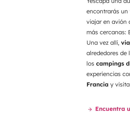
Yescapa una au
encontrarás un 
viajar en avión
más cercanas: B
Una vez allí,
vi
alrededores de 
los
campings d
experiencias co
Francia
y visit
Encuentra u