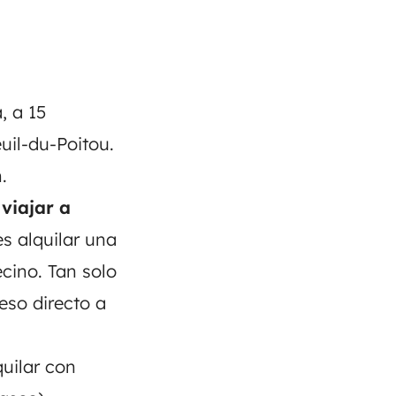
, a 15
uil-du-Poitou.
.
s
viajar a
des
alquilar una
cino. Tan solo
ceso directo a
quilar con