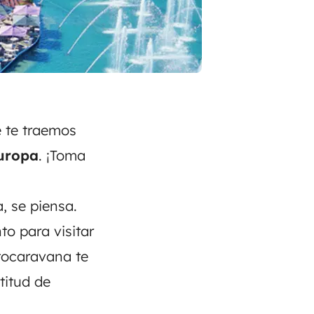
 te traemos
Europa
. ¡Toma
, se piensa.
to para visitar
tocaravana
te
titud de