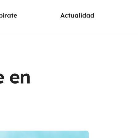
pírate
Actualidad
e en