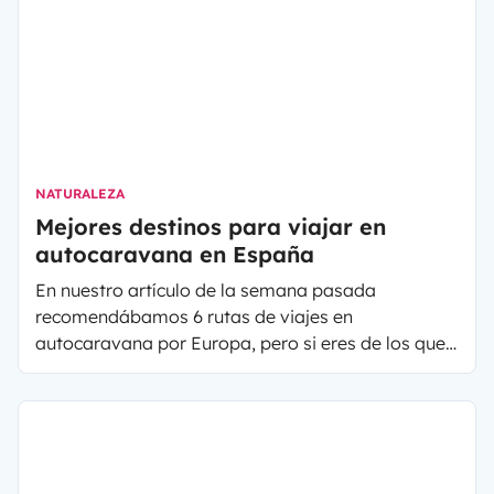
acampar en la naturaleza. De este modo, combina
transporte y alojamiento, mientras preparas tus
mejores platos, todo en un solo lugar: tu hogar a
cuestas.
NATURALEZA
Mejores destinos para viajar en
autocaravana en España
En nuestro artículo de la semana pasada
recomendábamos 6 rutas de viajes en
autocaravana por Europa, pero si eres de los que
prefieres quedarte más cerca y descubrir España,
hoy te proponemos algunos destinos ideales para
viajar en autocaravana por nuestro magnífico
país, que tantas maravillas tiene. De esta forma,
sabrás donde irte de escapada de fin de semana