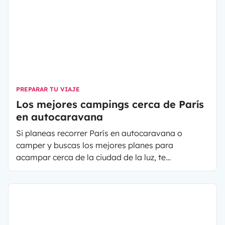
PREPARAR TU VIAJE
Los mejores campings cerca de París
en autocaravana
Si planeas
recorrer París en autocaravana o
camper
y buscas los mejores planes para
acampar cerca de la ciudad de la luz, te
presentamos nuestras recomendaciones. Ya sea
que planees visitar París durante los Juegos
Olímpicos o en cualquier momento del año, aquí
encontrarás campings cerca de la ciudad,
opciones más económicas y la posibilidad de