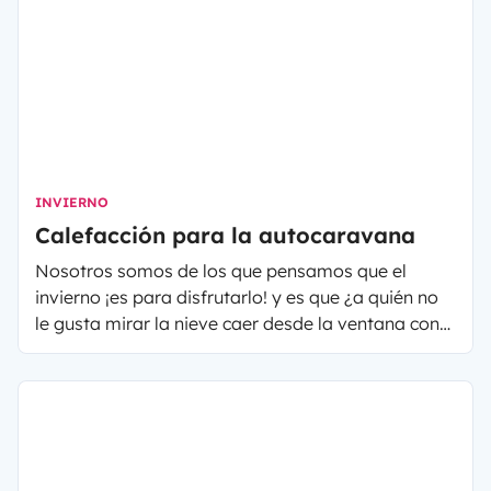
perro? Por supuesto, el collar, la correa... ¡pero hay
más cosas! Nosotros te los enumeramos a
continuación... ¡toma nota!
INVIERNO
Calefacción para la autocaravana
Nosotros somos de los que pensamos que el
invierno ¡es para disfrutarlo! y es que ¿a quién no
le gusta mirar la nieve caer desde la ventana con
una buena taza de té y una mantita? Además en
esta época del año, podemos disfrutar de unos
paisajes únicos como lagos helados y montañas
blancas, así como la práctica de deportes de
invierno.