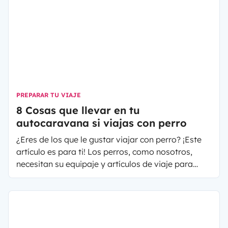
PREPARAR TU VIAJE
8 Cosas que llevar en tu
autocaravana si viajas con perro
¿Eres de los que le gustar viajar con perro? ¡Este
artículo es para ti! Los perros, como nosotros,
necesitan su equipaje y artículos de viaje para
disfrutar de sus vacaciones al máximo. Es
importante hacer una lista de las cosas a tener en
cuenta antes de irnos de escapada con nuestros
amigos peludos y, por supuesto, no olvidar nada.
¿Cuáles son los imprescidibles para viajar con