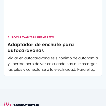
AUTOCARAVANISTA PRIMERIZO
Adaptador de enchufe para
autocaravanas
Viajar en autocaravana es sinónimo de autonomía
y libertad pero de vez en cuando hay que recargar
las pilas y conectarse a la electricidad. Para ello,
necesitarás alargadores y adaptadores de
enchufe para tu próxima escapada en
autocaravana o furgoneta camper. A continuación
veremos cómo funcionan, dónde comprarlos y
consejos para su utilización: