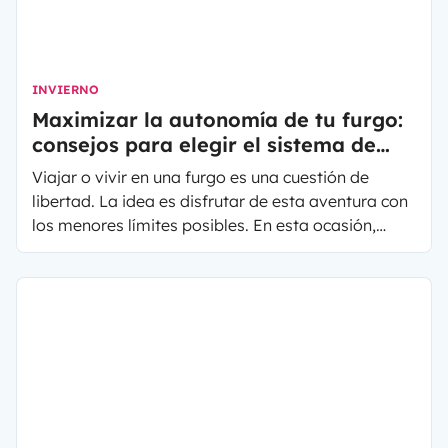
INVIERNO
Maximizar la autonomía de tu furgo:
consejos para elegir el sistema de
calefacción
Viajar o vivir en una furgo es una cuestión de
libertad. La idea es disfrutar de esta aventura con
los menores límites posibles. En esta ocasión,
Manfred, propietario de una furgoneta camper
disponible para el alquiler en
Yescapa
, nos
comparte su experiencia al elegir el sistema de
calefacción más adecuado.