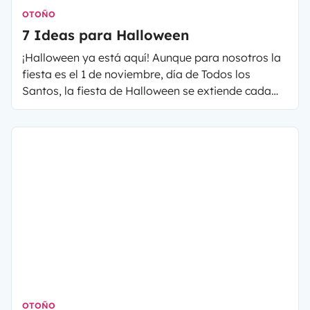
OTOÑO
7 Ideas para Halloween
¡Halloween ya está aquí! Aunque para nosotros la
fiesta es el 1 de noviembre, día de Todos los
Santos, la fiesta de Halloween se extiende cada
año en nuestro país y se celebra la noche del 31 de
octubre. Una tradición muy asentada en países
como Estados Unidos o Inglaterra, en la que no
pueden faltar calabazas, disfraces macabros y
golosinas para los más pequeños (y algún que
otro adulto).
OTOÑO