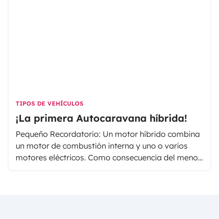
TIPOS DE VEHÍCULOS
¡La primera Autocaravana híbrida!
Pequeño Recordatorio: Un motor híbrido combina
un motor de combustión interna y uno o varios
motores eléctricos. Como consecuencia del menor
consumo energético, se obtienen beneficios
económicos y ambientales. Después de
introducirse en la industria del automóvil, la
tecnología del motor híbrido se adentra en el
mercado del caravaning.