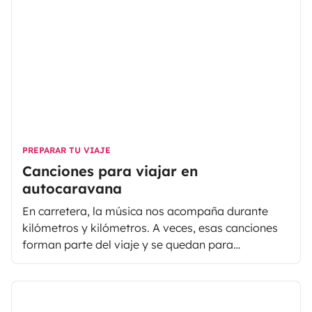
PREPARAR TU VIAJE
Canciones para viajar en
autocaravana
En carretera, la música nos acompaña durante
kilómetros y kilómetros. A veces, esas canciones
forman parte del viaje y se quedan para
siempre guardadas en un CD (o incluso en casete).
Así, son los "indispensables" para cualquier ruta en
carretera.