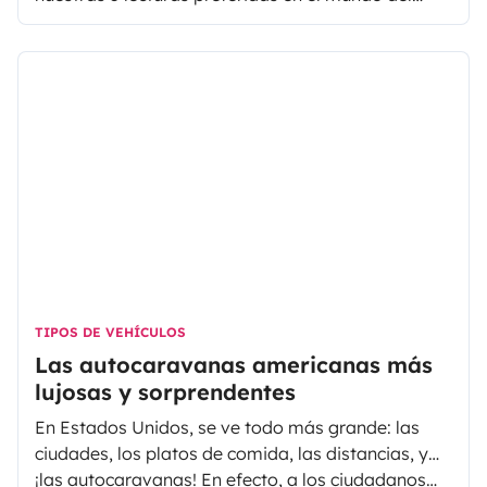
viaje. Hay para todos los gustos: viajes en familia
con bebé, dejarlo todo y vivir viajando con la casa
a cuestas, viajar sola siendo mujer, vueltas al
mundo…
TIPOS DE VEHÍCULOS
Las autocaravanas americanas más
lujosas y sorprendentes
En Estados Unidos, se ve todo más grande: las
ciudades, los platos de comida, las distancias, y…
¡las autocaravanas! En efecto, a los ciudadanos