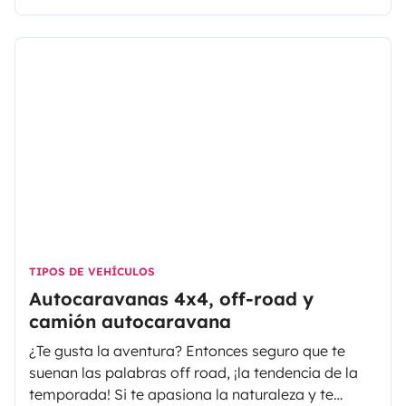
que no ves el final. Los edificios también, una
altura sorprendente… ¡tras la visita te duele el
cuello de tanto mirar hacia arriba!
TIPOS DE VEHÍCULOS
Autocaravanas 4x4, off-road y
camión autocaravana
¿Te gusta la aventura? Entonces seguro que te
suenan las palabras off road, ¡la tendencia de la
temporada! Si te apasiona la naturaleza y te