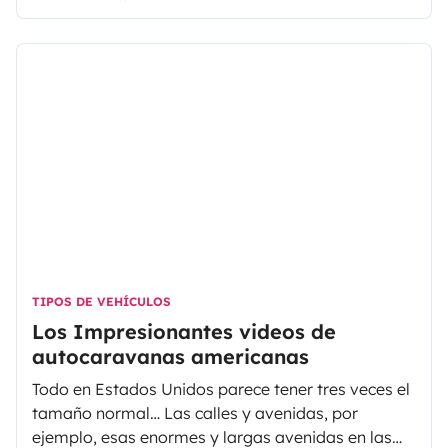
chocolate caliente en la mano. Déjate guiar
gracias a estos videos relajantes, que te hacen
viajar sin que te muevas de casa.
TIPOS DE VEHÍCULOS
Los Impresionantes videos de
autocaravanas americanas
Todo en Estados Unidos parece tener tres veces el
tamaño normal… Las calles y avenidas, por
ejemplo, esas enormes y largas avenidas en las