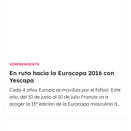
SORPRENDENTE
En ruta hacia la Eurocopa 2016 con
Yescapa
Cada 4 años Europa se moviliza por el fútbol. Este
año, del 10 de junio al 10 de julio Francia va a
acoger la 15ª edición de la Eurocopa masculina de
fútbol. Durante estas 4 semanas de competición
son más de 51 partidos los que se jugarán por
todo el país de Francia.