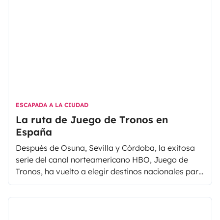
ESCAPADA A LA CIUDAD
La ruta de Juego de Tronos en
España
Después de Osuna, Sevilla y Córdoba, la exitosa
serie del canal norteamericano HBO, Juego de
Tronos, ha vuelto a elegir destinos nacionales para
la grabación de su próxima temporada. Esta vez
las elegidas para ambientar Dorne son Girona y
Peñíscola.