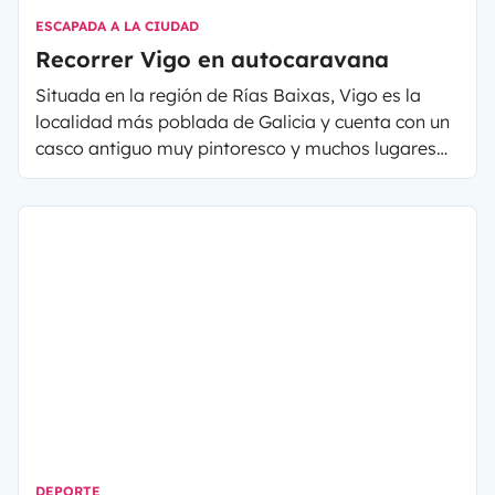
ESCAPADA A LA CIUDAD
Recorrer Vigo en autocaravana
Situada en la región de Rías Baixas, Vigo es la
localidad más poblada de Galicia y cuenta con un
casco antiguo muy pintoresco y muchos lugares
que descubrir durante un viaje en
autocaravana o
furgoneta camper de alquiler
. Aunque otras
ciudades gallegas como Santiago de Compostela
o Pontevedra pueden ser más conocidas, Vigo
tiene un encanto único que merece mucho la pena
conocer.
DEPORTE