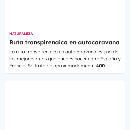
NATURALEZA
Ruta transpirenaica en autocaravana
La ruta transpirenaica en autocaravana es una de
las mejores rutas que puedes hacer entre España y
Francia. Se trata de aproximadamente
400
kilómetros
en línea recta que van desde el
Cabo
de Creus
en
Girona
hasta
Roncesvalles
en
Navarra
, pudiendo llegar al
mar cantábrico
.