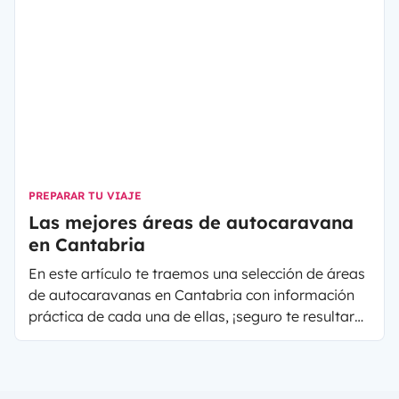
Hoy os proponemos rutas en autocaravana por
España a través de 4 puntos geográficos
impresionantes:
PREPARAR TU VIAJE
Las mejores áreas de autocaravana
en Cantabria
En este artículo te traemos una selección de áreas
de autocaravanas en Cantabria con información
práctica de cada una de ellas, ¡seguro te resultará
muy útil!