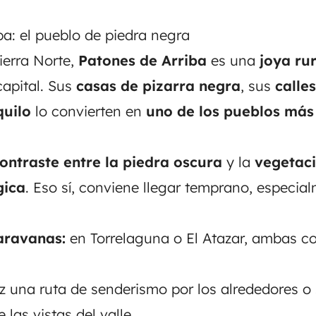
ba: el pueblo de piedra negra
ierra Norte,
Patones de Arriba
es una
joya rur
apital. Sus
casas de pizarra negra
, sus
calle
quilo
lo convierten en
uno de los pueblos más
ontraste entre la piedra oscura
y la
vegetac
gica
. Eso sí, conviene llegar temprano, especial
aravanas:
en Torrelaguna o El Atazar, ambas c
 una ruta de senderismo por los alrededores o 
 las vistas del valle.