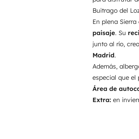
Buitrago del Loz
En plena Sierr
paisaje
. Su
rec
junto al río, cr
Madrid
.
Además, alberg
especial que el
Área de autoc
Extra:
en invier