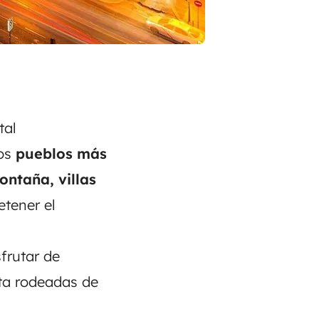
tal
os
pueblos más
ntaña, villas
tener el
sfrutar de
ta rodeadas de