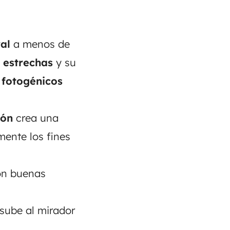
al
a menos de
s estrechas
y su
 fotogénicos
ión
crea una
mente los fines
on buenas
sube al mirador