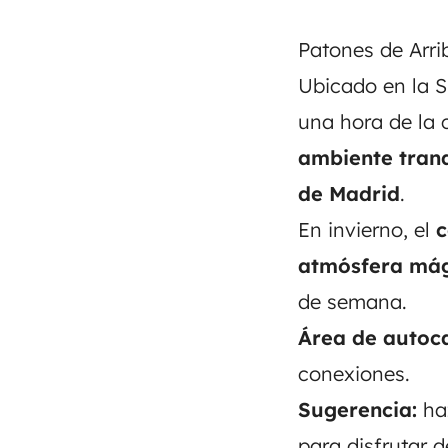
Patones de Arri
Ubicado en la S
una hora de la c
ambiente tran
de Madrid
.
En invierno, el
c
atmósfera má
de semana.
Área de autoc
conexiones.
Sugerencia:
haz
para disfrutar de