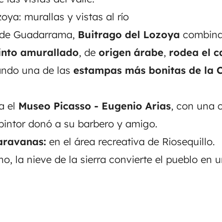
oya: murallas y vistas al río
a de Guadarrama,
Buitrago del Lozoya
combin
into amurallado
, de
origen árabe
,
rodea el c
eando una de las
estampas más bonitas de la
a el
Museo Picasso - Eugenio Arias
, con una 
 pintor donó a su barbero y amigo.
aravanas:
en el área recreativa de Riosequillo.
no, la nieve de la sierra convierte el pueblo en u