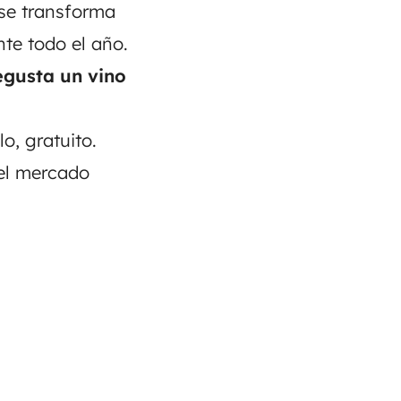
 se transforma
te todo el año.
egusta un vino
o, gratuito.
 el mercado