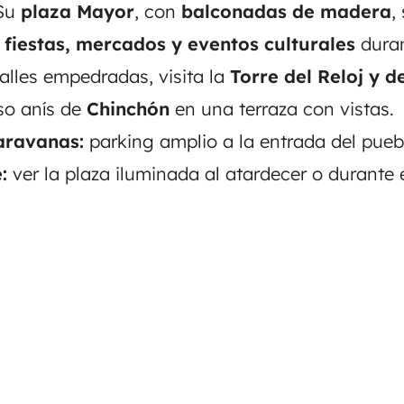
 Su
plaza Mayor
, con
balconadas de madera
,
e
fiestas, mercados y eventos culturales
duran
alles empedradas, visita la
Torre del Reloj y d
so anís de
Chinchón
en una terraza con vistas.
aravanas:
parking amplio a la entrada del puebl
:
ver la plaza iluminada al atardecer o durante