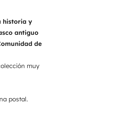
a
historia y
asco antiguo
 Comunidad de
colección muy
na postal.