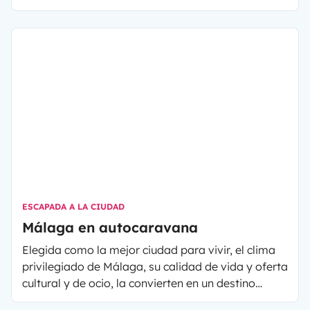
es el segundo país menos poblado de Europa? El
Reino de Noruega es conocido por sus fiordos
salvajes y majestuosos, pero también por el
famoso Cabo Norte. Con sólo 5 millones de
habitantes, recorrer Noruega en autocaravana o
furgoneta camper, es sin duda una sensación de
libertad y tranquilidad. ¿Listo? ¡Arrancamos!
ESCAPADA A LA CIUDAD
Málaga en autocaravana
Elegida como la mejor ciudad para vivir, el clima
privilegiado de Málaga, su calidad de vida y oferta
cultural y de ocio, la convierten en un destino
perfecto para una visita en autocaravana por el fin