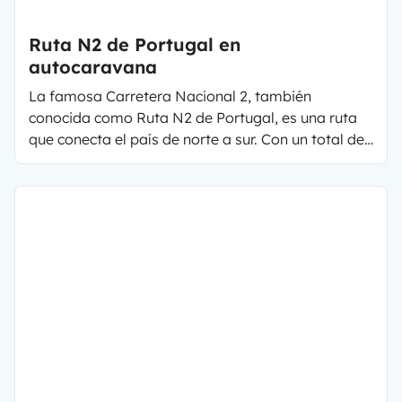
Ruta N2 de Portugal en
autocaravana
La famosa Carretera Nacional 2, también
conocida como Ruta N2 de Portugal, es una ruta
que conecta el país de norte a sur. Con un total de
739,26 kilómetros, la carretera apodada ruta 66 de
Portugal conecta Chaves con Faro y representa
una gran aventura para vivir en autocaravana o
furgoneta camper… ¡A descubrir los encantos del
país vecino!