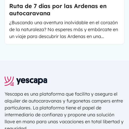
Ruta de 7 días por las Ardenas en
autocaravana
¿Buscando una aventura inolvidable en el corazón
de la naturaleza? No esperes más y embárcate en
un viaje para descubrir las Ardenas en una
autocaravana o furgoneta camper de alquiler en
Yescapa
. Esta región, situada entre Bélgica y
Francia, ofrece paisajes impresionantes, pueblos
pintorescos y una multitud de actividades al aire
libre. Si te preguntas qué ver en las Ardenas
belgas en autocaravana, a continuación te
presentamos un itinerario de 7 días por los lugares
que hay que ver durante tu viaje.
Yescapa es una plataforma que facilita y asegura el
alquiler de autocaravanas y furgonetas campers entre
particulares. La plataforma tiene el papel de
intermediario de confianza y propone una solución
llave en mano para unas vacaciones en total libertad y
seguridad.