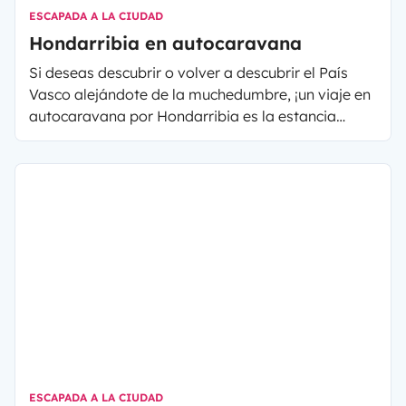
ESCAPADA A LA CIUDAD
Hondarribia en autocaravana
Si deseas descubrir o volver a descubrir el País
Vasco alejándote de la muchedumbre, ¡un viaje en
autocaravana por Hondarribia es la estancia
perfecta para tí! Aquí te contamos lo que tienes
que ver, qué cocina probar, y las posibles
restricciones que encontrarás en Hondarribia y sus
alrededores.
ESCAPADA A LA CIUDAD