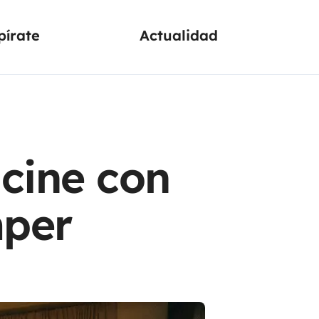
pírate
Actualidad
cine con
mper