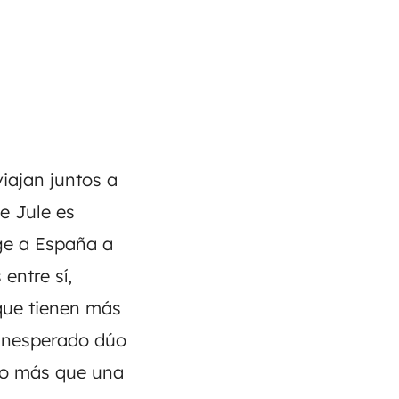
viajan juntos a
e Jule es
ige a España a
entre sí,
que tienen más
 inesperado dúo
lgo más que una