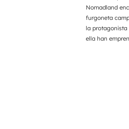
Nomadland enco
furgoneta camp
la protagonista
ella han empre