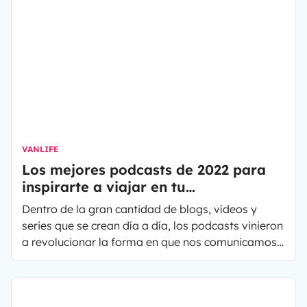
VANLIFE
Los mejores podcasts de 2022 para
inspirarte a viajar en tu
autocaravana o furgoneta camper
Dentro de la gran cantidad de blogs, vídeos y
series que se crean día a día, los podcasts vinieron
a revolucionar la forma en que nos comunicamos
y entretenemos. Existen asimismo una gran
variedad de programas pero los podcasts de viaje
se han vuelto muy populares porque además de