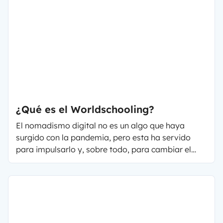
entretener, ofrecen información valiosa para viajar
e invitan a descubrir lugares nuevos sin tener que
salir de casa.
¿Qué es el Worldschooling?
El nomadismo digital no es un algo que haya
surgido con la pandemia, pero esta ha servido
para impulsarlo y, sobre todo, para cambiar el
perfil del nómada digital. Cada vez hay más
familias que deciden dejar su estilo de vida
convencional para lanzarse a la aventura de vivir
viajando, muchas veces en autocaravana o
furgoneta camper. Y dirás, ¿qué pasa con la
educación de los niños? Afortunadamente, hoy en