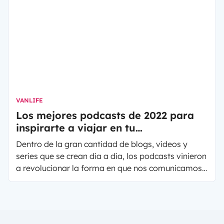
VANLIFE
Los mejores podcasts de 2022 para
inspirarte a viajar en tu
autocaravana o furgoneta camper
Dentro de la gran cantidad de blogs, vídeos y
series que se crean día a día, los podcasts vinieron
a revolucionar la forma en que nos comunicamos
y entretenemos. Existen asimismo una gran
variedad de programas pero los podcasts de viaje
se han vuelto muy populares porque además de
entretener, ofrecen información valiosa para viajar