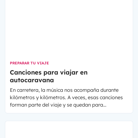
PREPARAR TU VIAJE
Canciones para viajar en
autocaravana
En carretera, la música nos acompaña durante
kilómetros y kilómetros. A veces, esas canciones
forman parte del viaje y se quedan para
siempre guardadas en un CD (o incluso en casete).
Así, son los "indispensables" para cualquier ruta en
carretera.