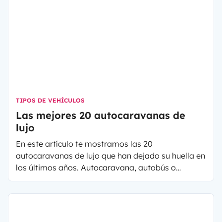
TIPOS DE VEHÍCULOS
Las mejores 20 autocaravanas de
lujo
En este artículo te mostramos las 20
autocaravanas de lujo que han dejado su huella en
los últimos años. Autocaravana, autobús o
camión, poco importa a lo que más se parezca, en
cualquier caso, son los vehículos más lujosos del
mundo... Tecnología, vivienda, garaje, terraza, cine,
helicóptero, etc... ¡Para todos los gustos!