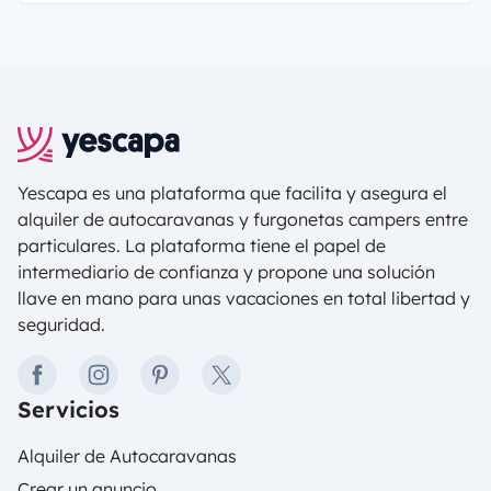
gran casa con un parking que pueda albergar una
autocaravana, por ello a veces tenemos que
alquilar plazas especiales. Los gastos de
mantenimiento también son muy importantes. En
el interior del vehículo poseemos cocina, baño,
salón, dormitorio, y además todas las
características de un coche: gasolina, aceite,
Yescapa es una plataforma que facilita y asegura el
motor… Otros gastos a tener en cuenta, y que
alquiler de autocaravanas y furgonetas campers entre
también aumentan considerablemente el precio,
particulares. La plataforma tiene el papel de
son el seguro o las revisiones además de los
intermediario de confianza y propone una solución
gastos propios de la vida en una casa:
llave en mano para unas vacaciones en total libertad y
alimentación o limpieza.
seguridad.
facebook
instagram
pinterest
twitter
Servicios
Alquiler de Autocaravanas
Crear un anuncio