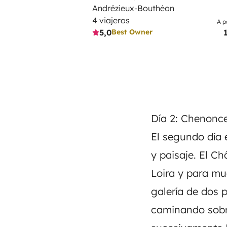
Andrézieux-Bouthéon
4 viajeros
A p
5,0
Best Owner
Día 2: Chenonc
El segundo día e
y paisaje. El C
Loira y para m
galería de dos p
caminando sobre