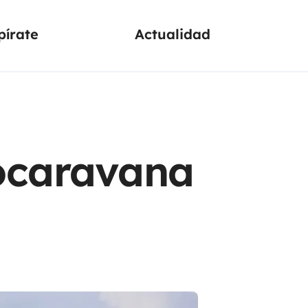
pírate
Actualidad
tocaravana