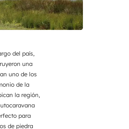
argo del país,
truyeron una
man uno de los
monio de la
ican la región,
 autocaravana
erfecto para
los de piedra