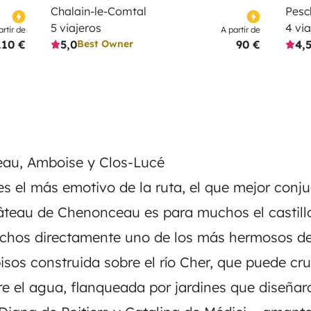
Chalain-le-Comtal
Pesc
5 viajeros
4 vi
artir de
A partir de
110 €
5,0
90 €
4,
Best Owner
eau, Amboise y Clos-Lucé
s el más emotivo de la ruta, el que mejor conjug
hâteau de Chenonceau es para muchos el castill
uchos directamente uno de los más hermosos d
isos construida sobre el río Cher, que puede cru
 el agua, flanqueada por jardines que diseñar