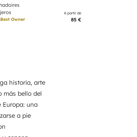
hadoires
ajeros
A partir de
5
85 €
Best Owner
a historia, arte
o más bello del
e Europa: una
zarse a pie
on