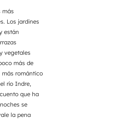
os más
es. Los jardines
y están
rrazas
y vegetales
 poco más de
el más romántico
l río Indre,
e cuento que ha
s noches se
ale la pena