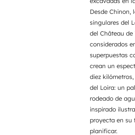
excavadas en l
Desde Chinon, la
singulares del L
del Château de 
considerados en
superpuestas co
crean un espect
diez kilómetros
del Loira: un pa
rodeado de agua
inspirado ilustr
proyecta en su 
planificar.