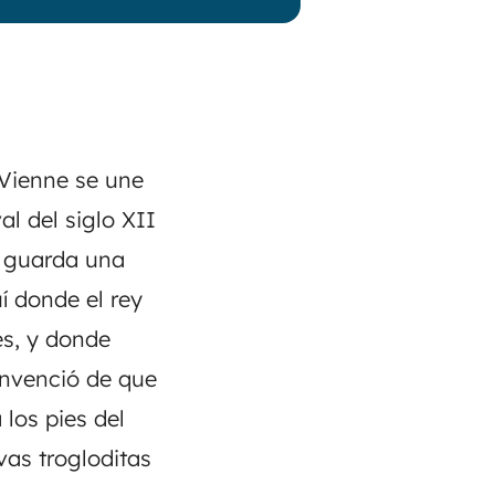
 Vienne se une
al del siglo XII
e guarda una
í donde el rey
es, y donde
onvenció de que
 los pies del
vas trogloditas