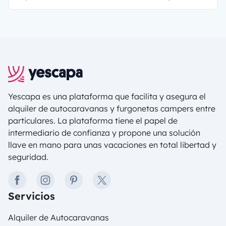
sabores se mezclan armoniosamente en el
corazón de Flandes. Tanto si te apasiona la
arquitectura medieval como si eres amante del
chocolate, Gante tiene algo para ti. Prepárate
para explorar esta vibrante ciudad y sus
pintorescos alrededores en autocaravana en un
viaje único por la ciudad belga.
Yescapa es una plataforma que facilita y asegura el
alquiler de autocaravanas y furgonetas campers entre
particulares. La plataforma tiene el papel de
intermediario de confianza y propone una solución
llave en mano para unas vacaciones en total libertad y
seguridad.
facebook
instagram
pinterest
twitter
Servicios
Alquiler de Autocaravanas