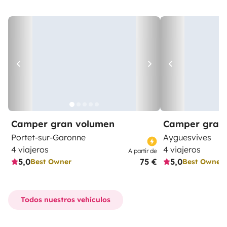
Camper gran volumen
Camper gran
Portet-sur-Garonne
Ayguesvives
4 viajeros
4 viajeros
A partir de
5,0
75 €
5,0
Best Owner
Best Owner
Todos nuestros vehículos