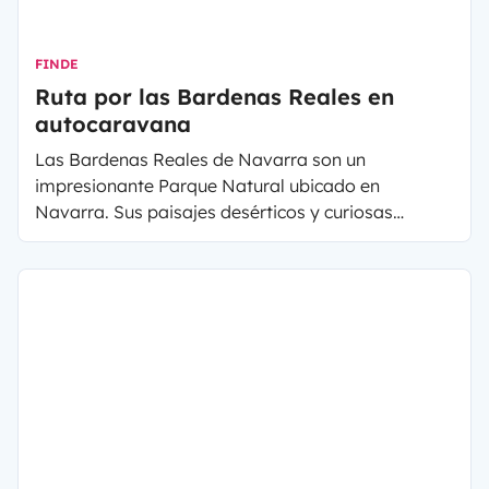
FINDE
Ruta por las Bardenas Reales en
autocaravana
Las Bardenas Reales de Navarra son un
impresionante Parque Natural ubicado en
Navarra. Sus paisajes desérticos y curiosas
formaciones llaman la atención a todo el que lo
visita. En este artículo, te contamos qué ver en las
Bardenas Reales y te damos consejos para su
visita en autocaravana.