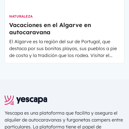
NATURALEZA
Vacaciones en el Algarve en
autocaravana
El Algarve es la región del sur de Portugal, que
destaca por sus bonitas playas, sus pueblos a pie
de costa y la tradición que los rodea. Visitar el
Algarve en autocaravana es una fantástica opción
para así ir conociendo la zona con total libertad y
flexibilidad. En este artículo vamos a contarte qué
ver y, además, te facilitamos información para
que puedas recorrer el Algarve en autocaravana
sin ningún problema.
Yescapa es una plataforma que facilita y asegura el
alquiler de autocaravanas y furgonetas campers entre
particulares. La plataforma tiene el papel de