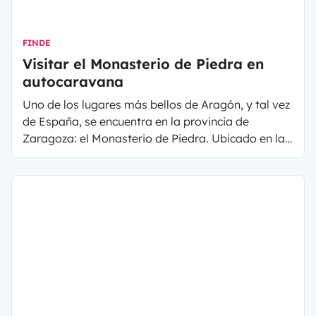
FINDE
Visitar el Monasterio de Piedra en
autocaravana
Uno de los lugares más bellos de Aragón, y tal vez
de España, se encuentra en la provincia de
Zaragoza: el Monasterio de Piedra. Ubicado en la
ciudad de Nuévalos y con más de ocho siglos de
historia, el Monasterio de Piedra tiene mucho que
ofrecer. Este histórico sitio cuenta con un
impresionante Monasterio además de un
exuberante parque para visitar, convirtiéndose en
un sitio ideal para visitar en autocaravana o
furgoneta camper.