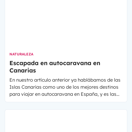
que disfrutes al máximo de tu viaje, ¡prepara las
maletas!
NATURALEZA
Escapada en autocaravana en
Canarias
En nuestro artículo anterior ya hablábamos de las
Islas Canarias como uno de los mejores destinos
para viajar en autocaravana en España, y es las
Islas Canarias son un destino para hacer turismo
itinerante y disfrutar en toda libertad ¡durante
todo el año!