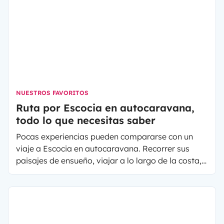
NUESTROS FAVORITOS
Ruta por Escocia en autocaravana,
todo lo que necesitas saber
Pocas experiencias pueden compararse con un
viaje a Escocia en autocaravana. Recorrer sus
paisajes de ensueño, viajar a lo largo de la costa,
descubrir todos sus rincones en total libertad…
Escocia es uno de los destinos ideales para viajar
en autocaravana o furgoneta camper. En este
artículo te proponemos un ruta por Escocia en
autocaravana de aproximadamente 10 días para