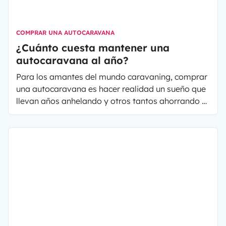
comparativa que os ayudará a descubrir cuál es el
mejor GPS para viajar en autocaravana.
COMPRAR UNA AUTOCARAVANA
¿Cuánto cuesta mantener una
autocaravana al año?
Para los amantes del mundo caravaning, comprar
una autocaravana es hacer realidad un sueño que
llevan años anhelando y otros tantos ahorrando o
buscando medios para lograrlo. El mantenimiento
por lo tanto, es una pregunta que surge bastante
al momento de adquirir una autocaravana o
furgoneta camper. Desde
Kucavana
, familia
blogger experta en la vanlife, te comparten su
experiencia.