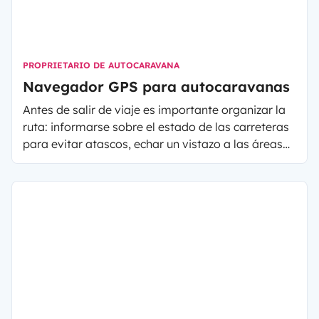
PROPRIETARIO DE AUTOCARAVANA
Navegador GPS para autocaravanas
Antes de salir de viaje es importante organizar la
ruta: informarse sobre el estado de las carreteras
para evitar atascos, echar un vistazo a las áreas
de autocaravanas que encontraremos durante el
trayecto, prever los peajes y las gasolineras… La
mejor solución para ganar tiempo y salir en total
tranquilidad es usar un buen navegador GPS
durante los viajes. Existe gran variedad de
navegadores GPS, desde los más conocidos como
Garmin o TomTom hasta aplicaciones de
navegador GPS Android. No siempre es fácil elegir
el mejor navegador entre todos los modelos que
existen, así que os dejamos una pequeña